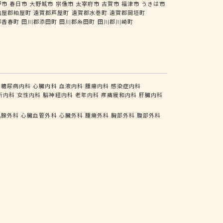
野市
春日市
大野城市
宗像市
太宰府市
古賀市
福津市
うきは市
糟屋郡粕屋町
遠賀郡芦屋町
遠賀郡水巻町
遠賀郡岡垣町
郡香春町
田川郡添田町
田川郡糸田町
田川郡川崎町
糖尿病内科
心臓内科
血液内科
腫瘍内科
感染症内科
析内科
女性内科
脳神経内科
老年内科
疼痛緩和内科
肝臓内科
乳腺外科
心臓血管外科
心臓外科
腫瘍外科
胸部外科
腹部外科