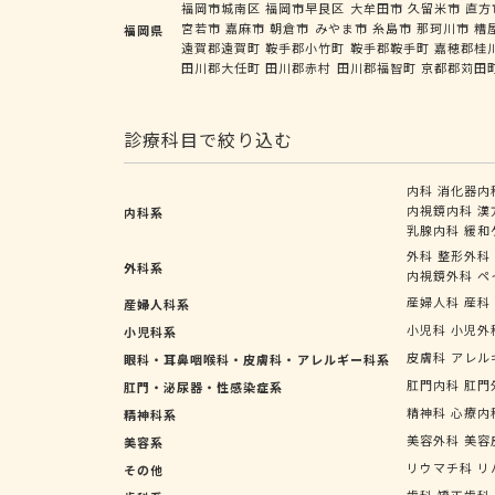
福岡市城南区
福岡市早良区
大牟田市
久留米市
直方
宮若市
嘉麻市
朝倉市
みやま市
糸島市
那珂川市
糟
福岡県
遠賀郡遠賀町
鞍手郡小竹町
鞍手郡鞍手町
嘉穂郡桂
田川郡大任町
田川郡赤村
田川郡福智町
京都郡苅田
診療科目で絞り込む
内科
消化器内
内視鏡内科
漢
内科系
乳腺内科
緩和
外科
整形外科
外科系
内視鏡外科
ペ
産婦人科
産科
産婦人科系
小児科
小児外
小児科系
皮膚科
アレル
眼科・耳鼻咽喉科・皮膚科・アレルギー科系
肛門内科
肛門
肛門・泌尿器・性感染症系
精神科
心療内
精神科系
美容外科
美容
美容系
リウマチ科
リ
その他
歯科
矯正歯科