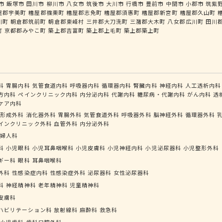
市
飯塚市
田川市
柳川市
八女市
筑後市
大川市
行橋市
豊前市
中間市
小郡市
筑紫
屋郡宇美町
糟屋郡篠栗町
糟屋郡志免町
糟屋郡須惠町
糟屋郡新宮町
糟屋郡久山町
川町
朝倉郡筑前町
朝倉郡東峰村
三井郡大刀洗町
三潴郡大木町
八女郡広川町
田川
町
京都郡みやこ町
築上郡吉富町
築上郡上毛町
築上郡築上町
科
胃腸内科
気管食道内科
呼吸器内科
循環器内科
腎臓内科
神経内科
人工透析内科
方内科
ペインクリニック内科
内分泌内科
代謝内科
糖尿病・代謝内科
がん内科
透
ケア内科
形成外科
消化器外科
胃腸外科
気管食道外科
呼吸器外科
脳神経外科
循環器外科
インクリニック外科
血管外科
内分泌外科
婦人科
科
小児眼科
小児耳鼻咽喉科
小児皮膚科
小児神経内科
小児泌尿器科
小児整形外科
ギー科
眼科
耳鼻咽喉科
外科
性感染症内科
性感染症外科
泌尿器科
女性泌尿器科
科
神経精神科
老年精神科
児童精神科
皮膚科
ハビリテーション科
放射線科
麻酔科
救急科
小児歯科
歯科口腔外科