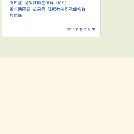
認知症
過敏性腸症候群（IBS）
更年期障害
歯周病
睡眠時無呼吸症候群
片頭痛
すべてをクリア