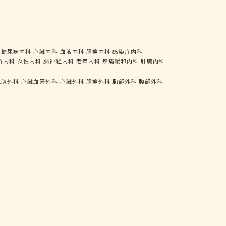
糖尿病内科
心臓内科
血液内科
腫瘍内科
感染症内科
析内科
女性内科
脳神経内科
老年内科
疼痛緩和内科
肝臓内科
乳腺外科
心臓血管外科
心臓外科
腫瘍外科
胸部外科
腹部外科