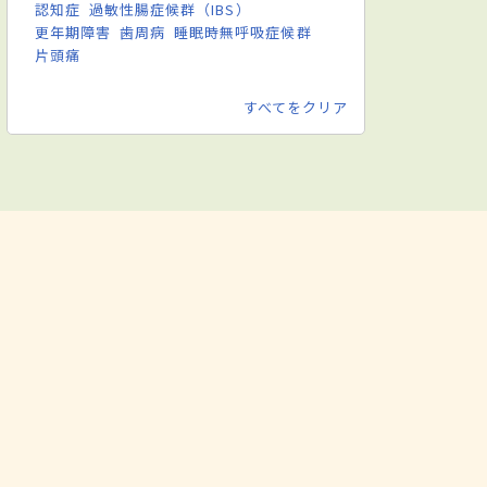
認知症
過敏性腸症候群（IBS）
更年期障害
歯周病
睡眠時無呼吸症候群
片頭痛
すべてをクリア