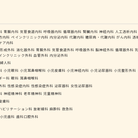
科
胃腸内科
気管食道内科
呼吸器内科
循環器内科
腎臓内科
神経内科
人工透析内科
方内科
ペインクリニック内科
内分泌内科
代謝内科
糖尿病・代謝内科
がん内科
透
ケア内科
形成外科
消化器外科
胃腸外科
気管食道外科
呼吸器外科
脳神経外科
循環器外科
インクリニック外科
血管外科
内分泌外科
婦人科
科
小児眼科
小児耳鼻咽喉科
小児皮膚科
小児神経内科
小児泌尿器科
小児整形外科
ギー科
眼科
耳鼻咽喉科
外科
性感染症内科
性感染症外科
泌尿器科
女性泌尿器科
科
神経精神科
老年精神科
児童精神科
皮膚科
ハビリテーション科
放射線科
麻酔科
救急科
小児歯科
歯科口腔外科