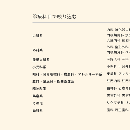
診療科目で絞り込む
内科
消化器内
内視鏡内科
漢
内科系
乳腺内科
緩和
外科
整形外科
外科系
内視鏡外科
ペ
産婦人科
産科
産婦人科系
小児科
小児外
小児科系
皮膚科
アレル
眼科・耳鼻咽喉科・皮膚科・アレルギー科系
肛門内科
肛門
肛門・泌尿器・性感染症系
精神科
心療内
精神科系
美容外科
美容
美容系
リウマチ科
リ
その他
歯科
矯正歯科
歯科系