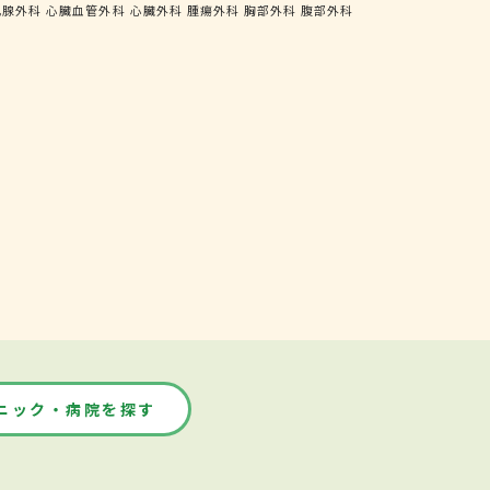
乳腺外科
心臓血管外科
心臓外科
腫瘍外科
胸部外科
腹部外科
ニック・病院を探す