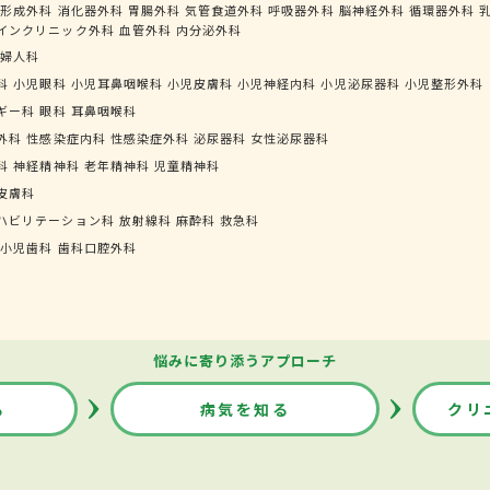
形成外科
消化器外科
胃腸外科
気管食道外科
呼吸器外科
脳神経外科
循環器外科
インクリニック外科
血管外科
内分泌外科
婦人科
科
小児眼科
小児耳鼻咽喉科
小児皮膚科
小児神経内科
小児泌尿器科
小児整形外科
ギー科
眼科
耳鼻咽喉科
外科
性感染症内科
性感染症外科
泌尿器科
女性泌尿器科
科
神経精神科
老年精神科
児童精神科
皮膚科
ハビリテーション科
放射線科
麻酔科
救急科
小児歯科
歯科口腔外科
悩みに寄り添うアプローチ
る
病気を知る
クリ