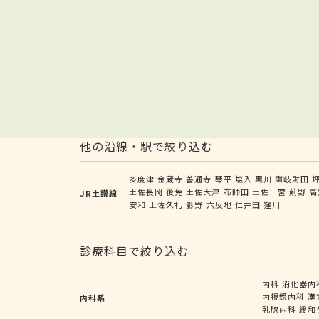
他の沿線・駅で絞り込む
多度津
金蔵寺
善通寺
琴平
塩入
黒川
讃岐財田
土佐長岡
後免
土佐大津
布師田
土佐一宮
薊野
高
JR土讃線
安和
土佐久礼
影野
六反地
仁井田
窪川
診療科目で絞り込む
内科
消化器内
内視鏡内科
漢
内科系
乳腺内科
緩和