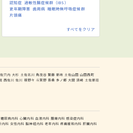
認知症
過敏性腸症候群（IBS）
更年期障害
歯周病
睡眠時無呼吸症候群
片頭痛
すべてをクリア
土佐穴内
大杉
土佐北川
角茂谷
繁藤
新改
土佐山田
山田西町
茂
西佐川
佐川
襟野々
斗賀野
吾桑
多ノ郷
大間
須崎
土佐新荘
糖尿病内科
心臓内科
血液内科
腫瘍内科
感染症内科
析内科
女性内科
脳神経内科
老年内科
疼痛緩和内科
肝臓内科