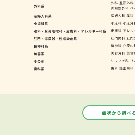
外科
整形外科
外科系
内視鏡外科
ペ
産婦人科
産科
産婦人科系
小児科
小児外
小児科系
皮膚科
アレル
眼科・耳鼻咽喉科・皮膚科・アレルギー科系
肛門内科
肛門
肛門・泌尿器・性感染症系
精神科
心療内
精神科系
美容外科
美容
美容系
リウマチ科
リ
その他
歯科
矯正歯科
歯科系
症状から調べ