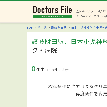
全国のドクター14,38
クリニック・病院 156,
TOP
香川県
讃岐財田駅
日本小児神経学会小児神
讃岐財田駅、日本小児神
ク・病院
0
件中
1〜0件を表示
検索条件に当てはまるクリ
再度条件を変