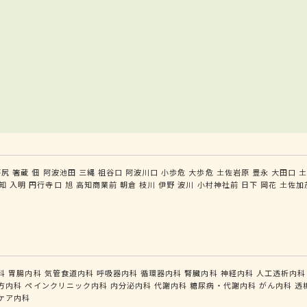
坪尻
箸蔵
佃
阿波池田
三縄
祖谷口
阿波川口
小歩危
大歩危
土佐岩原
豊永
大田口
知
入明
円行寺口
旭
高知商業前
朝倉
枝川
伊野
波川
小村神社前
日下
岡花
土佐加
科
胃腸内科
気管食道内科
呼吸器内科
循環器内科
腎臓内科
神経内科
人工透析内科
方内科
ペインクリニック内科
内分泌内科
代謝内科
糖尿病・代謝内科
がん内科
透
ケア内科