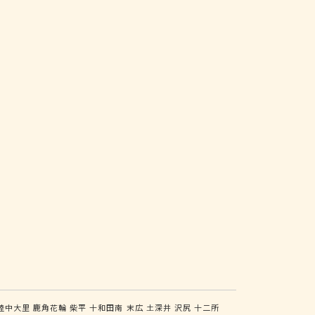
陸中大里
鹿角花輪
柴平
十和田南
末広
土深井
沢尻
十二所