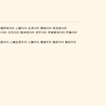
糖尿病内科
心臓内科
血液内科
腫瘍内科
感染症内科
析内科
女性内科
脳神経内科
老年内科
疼痛緩和内科
肝臓内科
乳腺外科
心臓血管外科
心臓外科
腫瘍外科
胸部外科
腹部外科