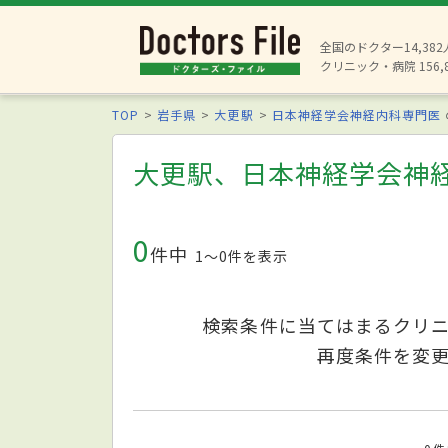
全国のドクター14,38
クリニック・病院 156,
TOP
岩手県
大更駅
日本神経学会神経内科専門医
大更駅、日本神経学会神
0
件中
1〜0件を表示
検索条件に当てはまるクリ
再度条件を変