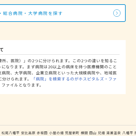
・総合病院・大学病院を探す
て
療所、医院）」の2つに分けられます。この2つの違いを知るこ
うになります。まず病院は20以上の病床を持つ医療機関のこと
立病院、大学病院、企業立病院といった大規模病院や、地域医
に分けられます。
「病院」を検索するのがホスピタルズ・ファ
・ファイルとなります。
森
松尾八幡平
安比高原
赤坂田
小屋の畑
荒屋新町
横間
田山
兄畑
湯瀬温泉
八幡平