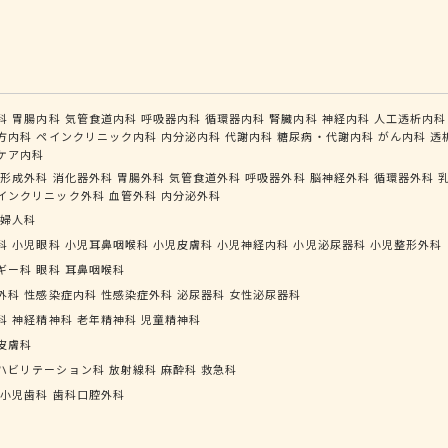
科
胃腸内科
気管食道内科
呼吸器内科
循環器内科
腎臓内科
神経内科
人工透析内科
方内科
ペインクリニック内科
内分泌内科
代謝内科
糖尿病・代謝内科
がん内科
透
ケア内科
形成外科
消化器外科
胃腸外科
気管食道外科
呼吸器外科
脳神経外科
循環器外科
インクリニック外科
血管外科
内分泌外科
婦人科
科
小児眼科
小児耳鼻咽喉科
小児皮膚科
小児神経内科
小児泌尿器科
小児整形外科
ギー科
眼科
耳鼻咽喉科
外科
性感染症内科
性感染症外科
泌尿器科
女性泌尿器科
科
神経精神科
老年精神科
児童精神科
皮膚科
ハビリテーション科
放射線科
麻酔科
救急科
小児歯科
歯科口腔外科