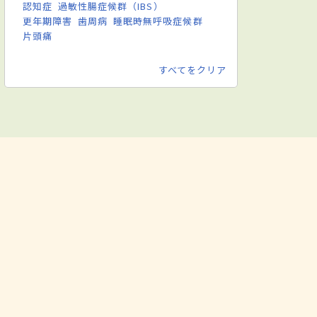
認知症
過敏性腸症候群（IBS）
更年期障害
歯周病
睡眠時無呼吸症候群
片頭痛
すべてをクリア