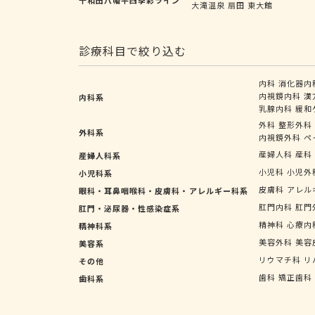
大滝温泉
扇田
東大館
診療科目で絞り込む
内科
消化器内
内視鏡内科
漢
内科系
乳腺内科
緩和
外科
整形外科
外科系
内視鏡外科
ペ
産婦人科
産科
産婦人科系
小児科
小児外
小児科系
皮膚科
アレル
眼科・耳鼻咽喉科・皮膚科・アレルギー科系
肛門内科
肛門
肛門・泌尿器・性感染症系
精神科
心療内
精神科系
美容外科
美容
美容系
リウマチ科
リ
その他
歯科
矯正歯科
歯科系