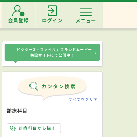
会員登録
ログイン
メニュー
「ドクターズ・ファイル」ブランドムービー
›
特設サイトにて公開中！
すべてをクリア
診療科目
診療科目から探す