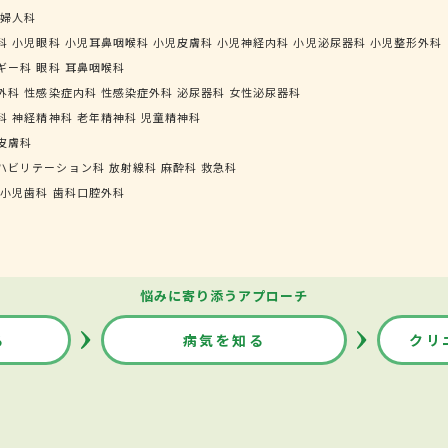
婦人科
科
小児眼科
小児耳鼻咽喉科
小児皮膚科
小児神経内科
小児泌尿器科
小児整形外科
ギー科
眼科
耳鼻咽喉科
外科
性感染症内科
性感染症外科
泌尿器科
女性泌尿器科
科
神経精神科
老年精神科
児童精神科
皮膚科
ハビリテーション科
放射線科
麻酔科
救急科
小児歯科
歯科口腔外科
悩みに寄り添うアプローチ
る
病気を知る
クリ