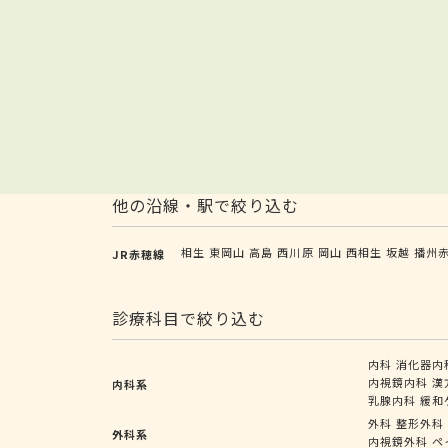
他の沿線・駅で絞り込む
相生
東岡山
高島
西川原
岡山
西相生
坂越
播州
JR赤穂線
診療科目で絞り込む
内科
消化器内
内視鏡内科
漢
内科系
乳腺内科
緩和
外科
整形外科
外科系
内視鏡外科
ペ