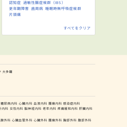
認知症
過敏性腸症候群（IBS）
更年期障害
歯周病
睡眠時無呼吸症候群
片頭痛
すべてをクリア
寺
大多羅
糖尿病内科
心臓内科
血液内科
腫瘍内科
感染症内科
析内科
女性内科
脳神経内科
老年内科
疼痛緩和内科
肝臓内科
乳腺外科
心臓血管外科
心臓外科
腫瘍外科
胸部外科
腹部外科