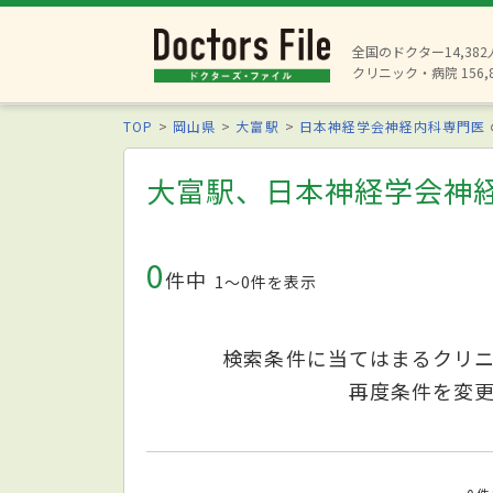
全国のドクター14,38
クリニック・病院 156,
TOP
岡山県
大富駅
日本神経学会神経内科専門医
大富駅、日本神経学会神
0
件中
1〜0件を表示
検索条件に当てはまるクリ
再度条件を変