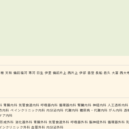
赤穂
天和
備前福河
寒河
日生
伊里
備前片上
西片上
伊部
香登
長船
邑久
大富
西大
科
胃腸内科
気管食道内科
呼吸器内科
循環器内科
腎臓内科
神経内科
人工透析内科
方内科
ペインクリニック内科
内分泌内科
代謝内科
糖尿病・代謝内科
がん内科
透
ケア内科
形成外科
消化器外科
胃腸外科
気管食道外科
呼吸器外科
脳神経外科
循環器外科
インクリニック外科
血管外科
内分泌外科