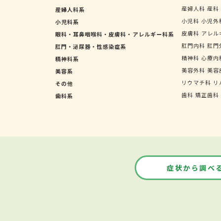
産婦人科
産科
産婦人科系
小児科
小児外
小児科系
皮膚科
アレル
眼科・耳鼻咽喉科・皮膚科・アレルギー科系
肛門内科
肛門
肛門・泌尿器・性感染症系
精神科
心療内
精神科系
美容外科
美容
美容系
リウマチ科
リ
その他
歯科
矯正歯科
歯科系
症状から調べ