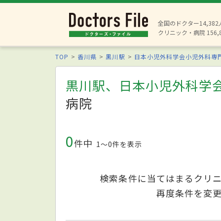
全国のドクター14,38
クリニック・病院 156,
TOP
香川県
黒川駅
日本小児外科学会小児外科専
黒川駅、日本小児外科学
病院
0
件中
1〜0件を表示
検索条件に当てはまるクリ
再度条件を変