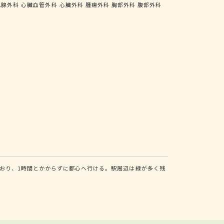
乳腺外科
心臓血管外科
心臓外科
腫瘍外科
胸部外科
腹部外科
おり、1時間とかからずに都心へ行ける。駅周辺は緑が多く残