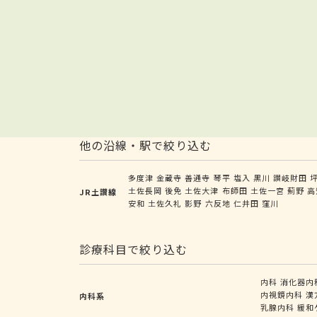
他の沿線・駅で絞り込む
多度津
金蔵寺
善通寺
琴平
塩入
黒川
讃岐財田
土佐長岡
後免
土佐大津
布師田
土佐一宮
薊野
高
JR土讃線
安和
土佐久礼
影野
六反地
仁井田
窪川
診療科目で絞り込む
内科
消化器内
内視鏡内科
漢
内科系
乳腺内科
緩和