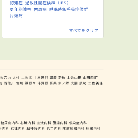
認知症
過敏性腸症候群（IBS）
更年期障害
歯周病
睡眠時無呼吸症候群
片頭痛
すべてをクリア
土佐穴内
大杉
土佐北川
角茂谷
繁藤
新改
土佐山田
山田西町
茂
西佐川
佐川
襟野々
斗賀野
吾桑
多ノ郷
大間
須崎
土佐新荘
糖尿病内科
心臓内科
血液内科
腫瘍内科
感染症内科
析内科
女性内科
脳神経内科
老年内科
疼痛緩和内科
肝臓内科