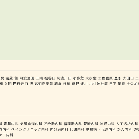
坪尻
箸蔵
佃
阿波池田
三縄
祖谷口
阿波川口
小歩危
大歩危
土佐岩原
豊永
大田口
知
入明
円行寺口
旭
高知商業前
朝倉
枝川
伊野
波川
小村神社前
日下
岡花
土佐加
科
胃腸内科
気管食道内科
呼吸器内科
循環器内科
腎臓内科
神経内科
人工透析内科
方内科
ペインクリニック内科
内分泌内科
代謝内科
糖尿病・代謝内科
がん内科
透
ケア内科