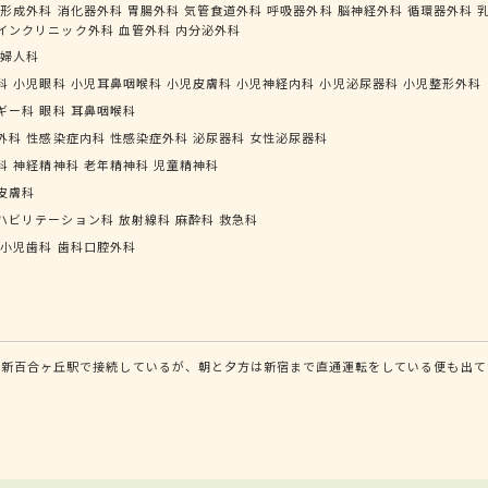
形成外科
消化器外科
胃腸外科
気管食道外科
呼吸器外科
脳神経外科
循環器外科
インクリニック外科
血管外科
内分泌外科
婦人科
科
小児眼科
小児耳鼻咽喉科
小児皮膚科
小児神経内科
小児泌尿器科
小児整形外科
ギー科
眼科
耳鼻咽喉科
外科
性感染症内科
性感染症外科
泌尿器科
女性泌尿器科
科
神経精神科
老年精神科
児童精神科
皮膚科
ハビリテーション科
放射線科
麻酔科
救急科
小児歯科
歯科口腔外科
新百合ヶ丘駅で接続しているが、朝と夕方は新宿まで直通運転をしている便も出て