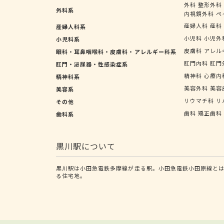
外科
整形外科
外科系
内視鏡外科
ペ
産婦人科
産科
産婦人科系
小児科
小児外
小児科系
皮膚科
アレル
眼科・耳鼻咽喉科・皮膚科・アレルギー科系
肛門内科
肛門
肛門・泌尿器・性感染症系
精神科
心療内
精神科系
美容外科
美容
美容系
リウマチ科
リ
その他
歯科
矯正歯科
歯科系
黒川駅について
黒川駅は小田急電鉄多摩線が走る駅。小田急電鉄小田原線とは
る住宅地。