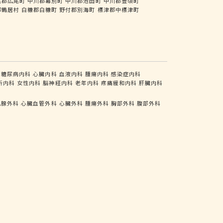
尾郡広尾町
中川郡幕別町
中川郡池田町
中川郡豊頃町
郡鶴居村
白糠郡白糠町
野付郡別海町
標津郡中標津町
糖尿病内科
心臓内科
血液内科
腫瘍内科
感染症内科
析内科
女性内科
脳神経内科
老年内科
疼痛緩和内科
肝臓内科
乳腺外科
心臓血管外科
心臓外科
腫瘍外科
胸部外科
腹部外科