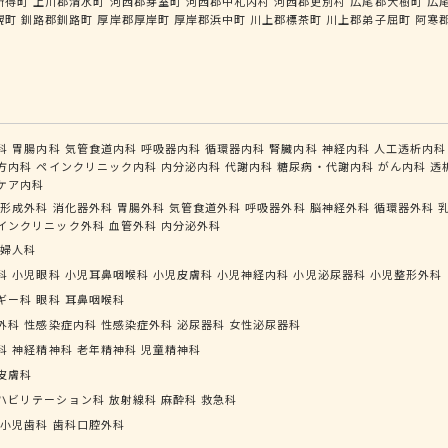
新得町
上川郡清水町
河西郡芽室町
河西郡中札内村
河西郡更別村
広尾郡大樹町
広
幌町
釧路郡釧路町
厚岸郡厚岸町
厚岸郡浜中町
川上郡標茶町
川上郡弟子屈町
阿寒
科
胃腸内科
気管食道内科
呼吸器内科
循環器内科
腎臓内科
神経内科
人工透析内科
方内科
ペインクリニック内科
内分泌内科
代謝内科
糖尿病・代謝内科
がん内科
透
ケア内科
形成外科
消化器外科
胃腸外科
気管食道外科
呼吸器外科
脳神経外科
循環器外科
インクリニック外科
血管外科
内分泌外科
婦人科
科
小児眼科
小児耳鼻咽喉科
小児皮膚科
小児神経内科
小児泌尿器科
小児整形外科
ギー科
眼科
耳鼻咽喉科
外科
性感染症内科
性感染症外科
泌尿器科
女性泌尿器科
科
神経精神科
老年精神科
児童精神科
皮膚科
ハビリテーション科
放射線科
麻酔科
救急科
小児歯科
歯科口腔外科