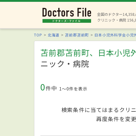
全国のドクター14,35
クリニック・病院 156,
TOP
北海道
苫前郡苫前町
日本小児外科学会小児
苫前郡苫前町、日本小児
ニック・病院
0
件中
1〜0件を表示
検索条件に当てはまるクリ
再度条件を変