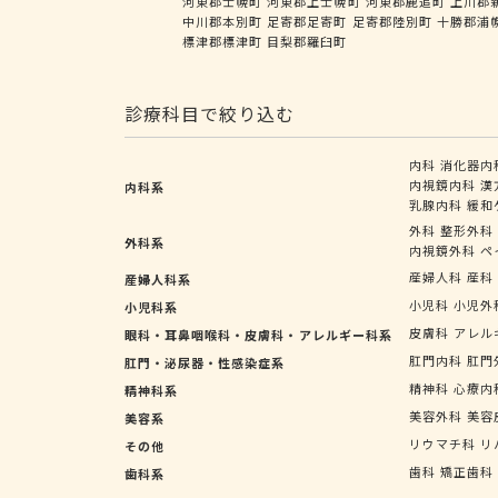
河東郡士幌町
河東郡上士幌町
河東郡鹿追町
上川郡
中川郡本別町
足寄郡足寄町
足寄郡陸別町
十勝郡浦
標津郡標津町
目梨郡羅臼町
診療科目で絞り込む
内科
消化器内
内視鏡内科
漢
内科系
乳腺内科
緩和
外科
整形外科
外科系
内視鏡外科
ペ
産婦人科
産科
産婦人科系
小児科
小児外
小児科系
皮膚科
アレル
眼科・耳鼻咽喉科・皮膚科・アレルギー科系
肛門内科
肛門
肛門・泌尿器・性感染症系
精神科
心療内
精神科系
美容外科
美容
美容系
リウマチ科
リ
その他
歯科
矯正歯科
歯科系