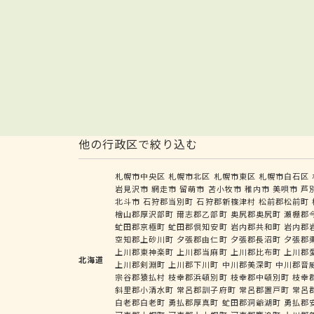
他の行政区で絞り込む
札幌市中央区
札幌市北区
札幌市東区
札幌市白石区
岩見沢市
網走市
留萌市
苫小牧市
稚内市
美唄市
芦
北斗市
石狩郡当別町
石狩郡新篠津村
松前郡松前町
檜山郡厚沢部町
爾志郡乙部町
奥尻郡奥尻町
瀬棚郡
虻田郡京極町
虻田郡倶知安町
岩内郡共和町
岩内郡
空知郡上砂川町
夕張郡由仁町
夕張郡長沼町
夕張郡
上川郡東神楽町
上川郡当麻町
上川郡比布町
上川郡
北海道
上川郡剣淵町
上川郡下川町
中川郡美深町
中川郡音
宗谷郡猿払村
枝幸郡浜頓別町
枝幸郡中頓別町
枝幸
斜里郡小清水町
常呂郡訓子府町
常呂郡置戸町
常呂
白老郡白老町
勇払郡厚真町
虻田郡洞爺湖町
勇払郡