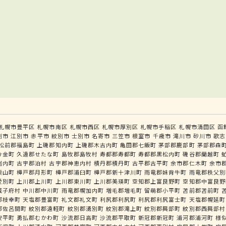
札幌市豊平区
札幌市南区
札幌市西区
札幌市厚別区
札幌市手稲区
札幌市清田区
函
別市
江別市
赤平市
紋別市
士別市
名寄市
三笠市
根室市
千歳市
滝川市
砂川市
歌志
松前郡福島町
上磯郡知内町
上磯郡木古内町
亀田郡七飯町
茅部郡鹿部町
茅部郡森
今金町
久遠郡せたな町
島牧郡島牧村
寿都郡寿都町
寿都郡黒松内町
磯谷郡蘭越町
岩内町
古宇郡泊村
古宇郡神恵内村
積丹郡積丹町
古平郡古平町
余市郡仁木町
余市
栗山町
樺戸郡月形町
樺戸郡浦臼町
樺戸郡新十津川町
雨竜郡妹背牛町
雨竜郡秩父別
愛別町
上川郡上川町
上川郡東川町
上川郡美瑛町
空知郡上富良野町
空知郡中富良野
威子府村
中川郡中川町
雨竜郡幌加内町
増毛郡増毛町
留萌郡小平町
苫前郡苫前町
郡枝幸町
天塩郡豊富町
礼文郡礼文町
利尻郡利尻町
利尻郡利尻富士町
天塩郡幌延町
郡佐呂間町
紋別郡遠軽町
紋別郡湧別町
紋別郡滝上町
紋別郡興部町
紋別郡西興部村
安平町
勇払郡むかわ町
沙流郡日高町
沙流郡平取町
新冠郡新冠町
浦河郡浦河町
様