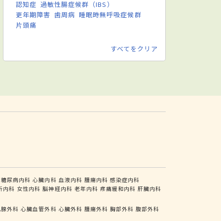
認知症
過敏性腸症候群（IBS）
更年期障害
歯周病
睡眠時無呼吸症候群
片頭痛
すべてをクリア
糖尿病内科
心臓内科
血液内科
腫瘍内科
感染症内科
析内科
女性内科
脳神経内科
老年内科
疼痛緩和内科
肝臓内科
乳腺外科
心臓血管外科
心臓外科
腫瘍外科
胸部外科
腹部外科