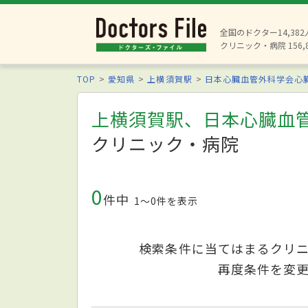
全国のドクター14,38
クリニック・病院 156,
TOP
愛知県
上横須賀駅
日本心臓血管外科学会心
上横須賀駅、日本心臓血
クリニック・病院
0
件中
1〜0件を表示
検索条件に当てはまるクリ
再度条件を変