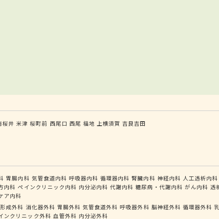
南桜井
米津
桜町前
西尾口
西尾
福地
上横須賀
吉良吉田
科
胃腸内科
気管食道内科
呼吸器内科
循環器内科
腎臓内科
神経内科
人工透析内科
方内科
ペインクリニック内科
内分泌内科
代謝内科
糖尿病・代謝内科
がん内科
透
ケア内科
形成外科
消化器外科
胃腸外科
気管食道外科
呼吸器外科
脳神経外科
循環器外科
インクリニック外科
血管外科
内分泌外科