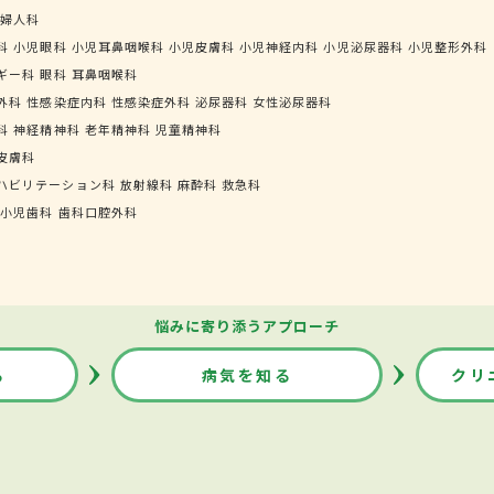
婦人科
科
小児眼科
小児耳鼻咽喉科
小児皮膚科
小児神経内科
小児泌尿器科
小児整形外科
ギー科
眼科
耳鼻咽喉科
外科
性感染症内科
性感染症外科
泌尿器科
女性泌尿器科
科
神経精神科
老年精神科
児童精神科
皮膚科
ハビリテーション科
放射線科
麻酔科
救急科
小児歯科
歯科口腔外科
悩みに寄り添うアプローチ
る
病気を知る
クリ