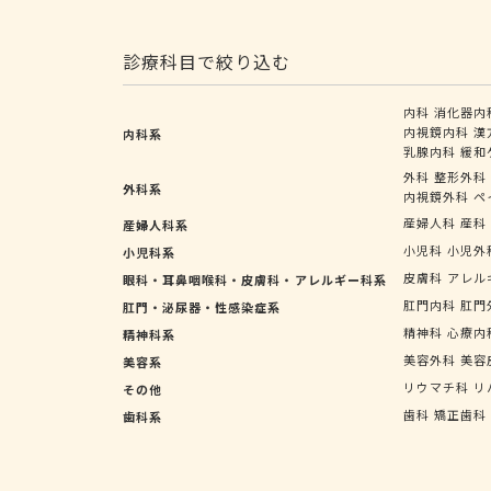
診療科目で絞り込む
内科
消化器内
内視鏡内科
漢
内科系
乳腺内科
緩和
外科
整形外科
外科系
内視鏡外科
ペ
産婦人科
産科
産婦人科系
小児科
小児外
小児科系
皮膚科
アレル
眼科・耳鼻咽喉科・皮膚科・アレルギー科系
肛門内科
肛門
肛門・泌尿器・性感染症系
精神科
心療内
精神科系
美容外科
美容
美容系
リウマチ科
リ
その他
歯科
矯正歯科
歯科系