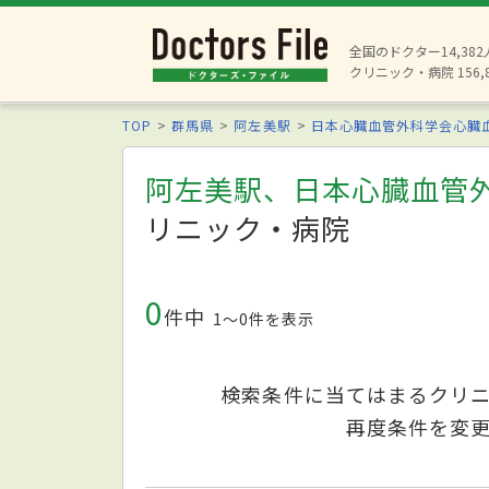
全国のドクター14,38
クリニック・病院 156,
TOP
群馬県
阿左美駅
日本心臓血管外科学会心臓
阿左美駅、日本心臓血管
リニック・病院
0
件中
1〜0件を表示
検索条件に当てはまるクリ
再度条件を変