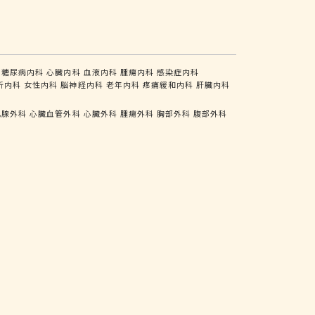
糖尿病内科
心臓内科
血液内科
腫瘍内科
感染症内科
析内科
女性内科
脳神経内科
老年内科
疼痛緩和内科
肝臓内科
乳腺外科
心臓血管外科
心臓外科
腫瘍外科
胸部外科
腹部外科