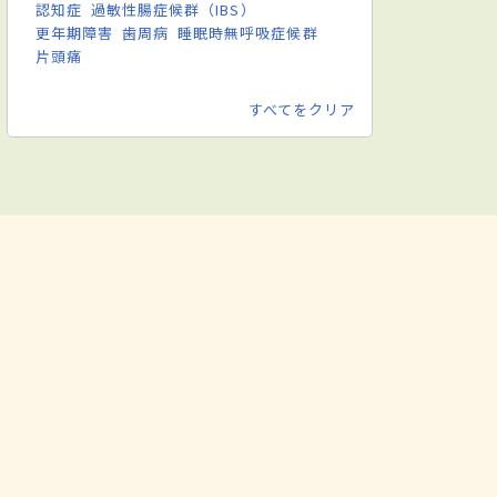
認知症
過敏性腸症候群（IBS）
更年期障害
歯周病
睡眠時無呼吸症候群
片頭痛
すべてをクリア