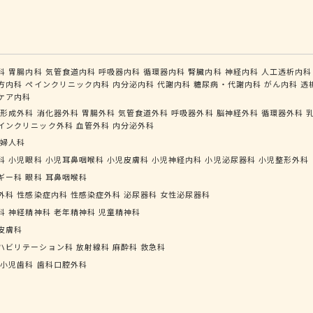
科
胃腸内科
気管食道内科
呼吸器内科
循環器内科
腎臓内科
神経内科
人工透析内科
方内科
ペインクリニック内科
内分泌内科
代謝内科
糖尿病・代謝内科
がん内科
透
ケア内科
形成外科
消化器外科
胃腸外科
気管食道外科
呼吸器外科
脳神経外科
循環器外科
インクリニック外科
血管外科
内分泌外科
婦人科
科
小児眼科
小児耳鼻咽喉科
小児皮膚科
小児神経内科
小児泌尿器科
小児整形外科
ギー科
眼科
耳鼻咽喉科
外科
性感染症内科
性感染症外科
泌尿器科
女性泌尿器科
科
神経精神科
老年精神科
児童精神科
皮膚科
ハビリテーション科
放射線科
麻酔科
救急科
小児歯科
歯科口腔外科