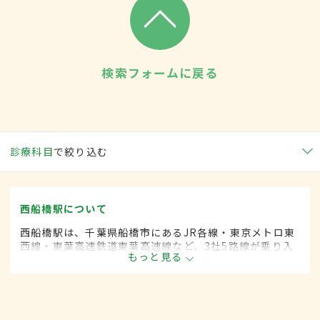
検索フォームに戻る
診療科目
で絞り込む
西船橋駅について
西船橋駅は、千葉県船橋市にあるJR各線・東京メトロ東
西線・東葉高速鉄道東葉高速線など、3社5路線が乗り入
もっと見る
れている。駅構内にはショッピングモールも併設されて
いて、多くの人に利用されている。