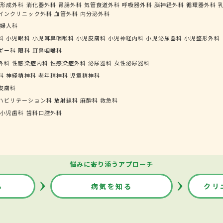
形成外科
消化器外科
胃腸外科
気管食道外科
呼吸器外科
脳神経外科
循環器外科
インクリニック外科
血管外科
内分泌外科
婦人科
科
小児眼科
小児耳鼻咽喉科
小児皮膚科
小児神経内科
小児泌尿器科
小児整形外科
ギー科
眼科
耳鼻咽喉科
外科
性感染症内科
性感染症外科
泌尿器科
女性泌尿器科
科
神経精神科
老年精神科
児童精神科
皮膚科
ハビリテーション科
放射線科
麻酔科
救急科
小児歯科
歯科口腔外科
悩みに寄り添うアプローチ
る
病気を知る
クリ