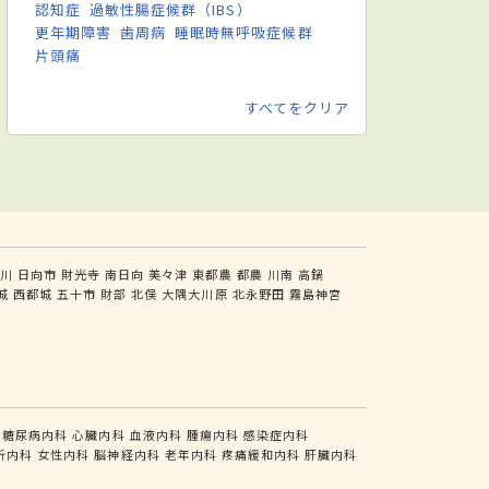
認知症
過敏性腸症候群（IBS）
更年期障害
歯周病
睡眠時無呼吸症候群
片頭痛
すべてをクリア
川
日向市
財光寺
南日向
美々津
東都農
都農
川南
高鍋
城
西都城
五十市
財部
北俣
大隅大川原
北永野田
霧島神宮
糖尿病内科
心臓内科
血液内科
腫瘍内科
感染症内科
析内科
女性内科
脳神経内科
老年内科
疼痛緩和内科
肝臓内科