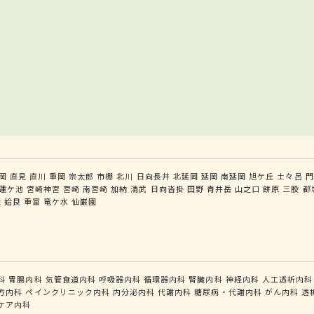
岡
直見
直川
重岡
宗太郎
市棚
北川
日向長井
北延岡
延岡
南延岡
旭ケ丘
土々呂
門
蓮ケ池
宮崎神宮
宮崎
南宮崎
加納
清武
日向沓掛
田野
青井岳
山之口
餅原
三股
都
佐
姶良
重富
竜ケ水
仙巌園
科
胃腸内科
気管食道内科
呼吸器内科
循環器内科
腎臓内科
神経内科
人工透析内科
方内科
ペインクリニック内科
内分泌内科
代謝内科
糖尿病・代謝内科
がん内科
透
ケア内科