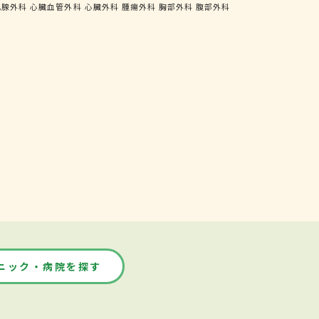
乳腺外科
心臓血管外科
心臓外科
腫瘍外科
胸部外科
腹部外科
ニック・病院を探す