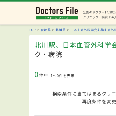
全国のドクター14,38
クリニック・病院 156,
TOP
宮崎県
北川駅
日本血管外科学会心臓血管外
北川駅、日本血管外科学
ク・病院
0
件中
1〜0件を表示
検索条件に当てはまるクリ
再度条件を変