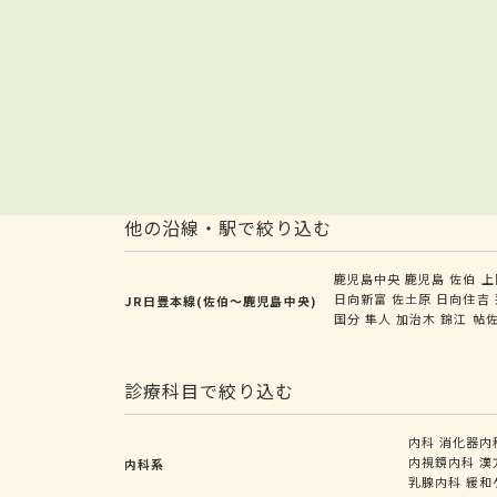
他の沿線・駅で絞り込む
鹿児島中央
鹿児島
佐伯
上
日向新富
佐土原
日向住吉
JR日豊本線(佐伯～鹿児島中央)
国分
隼人
加治木
錦江
帖
診療科目で絞り込む
内科
消化器内
内視鏡内科
漢
内科系
乳腺内科
緩和