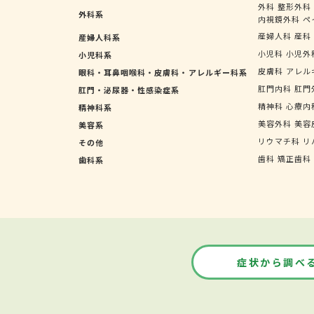
外科
整形外科
外科系
内視鏡外科
ペ
産婦人科
産科
産婦人科系
小児科
小児外
小児科系
皮膚科
アレル
眼科・耳鼻咽喉科・皮膚科・アレルギー科系
肛門内科
肛門
肛門・泌尿器・性感染症系
精神科
心療内
精神科系
美容外科
美容
美容系
リウマチ科
リ
その他
歯科
矯正歯科
歯科系
症状から調べ