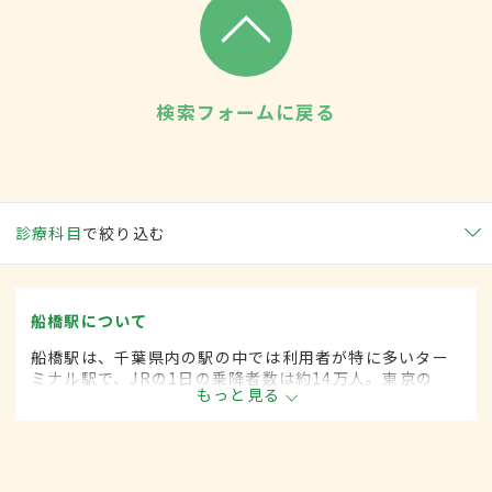
検索フォームに戻る
診療科目
で絞り込む
船橋駅について
船橋駅は、千葉県内の駅の中では利用者が特に多いター
ミナル駅で、JRの1日の乗降者数は約14万人。東京の
もっと見る
ベッドタウンとして発展し、古くからの住宅街と再開発
による新しい住宅が混在。大型商業施設も多く進出して
いる。