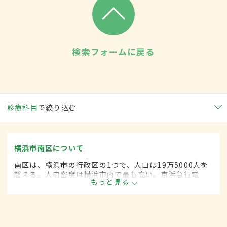
検索フォームに戻る
診療科目
で絞り込む
横浜市南区について
南区は、横浜市の行政区の1つで、人口は19万5000人を
超える。人口密度は横浜市内で最も高い。京浜急行電
もっと見る
鉄、横浜市営地下鉄ブルーラインが通り、住宅地はもち
ろん、文化施設、公共施設、地区センター、学校などが
建ち並んでいる。