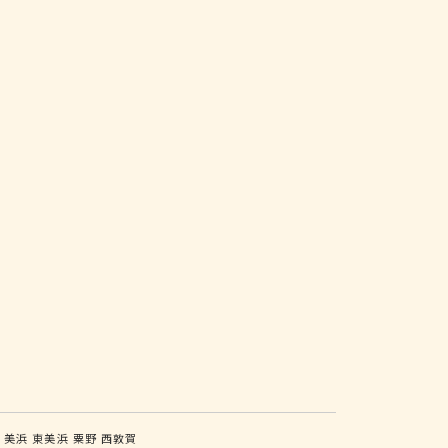
山
美浜
東美浜
粟野
西敦賀