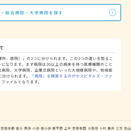
院・総合病院・大学病院を探す
て
療所、医院）」の2つに分けられます。この2つの違いを知るこ
うになります。まず病院は20以上の病床を持つ医療機関のこと
立病院、大学病院、企業立病院といった大規模病院や、地域医
に分けられます。
「病院」を検索するのがホスピタルズ・ファ
・ファイルとなります。
若狭本郷
加斗
勢浜
小浜
東小浜
新平野
上中
若狭有田
大鳥羽
十村
藤井
三方
気