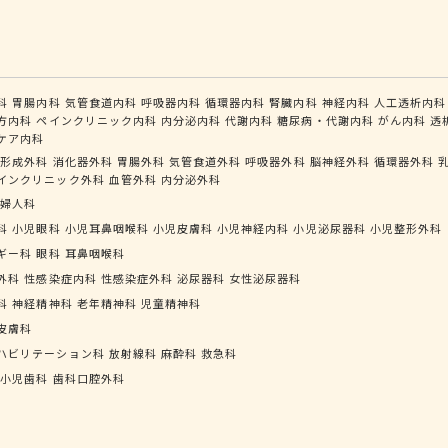
科
胃腸内科
気管食道内科
呼吸器内科
循環器内科
腎臓内科
神経内科
人工透析内科
方内科
ペインクリニック内科
内分泌内科
代謝内科
糖尿病・代謝内科
がん内科
透
ケア内科
形成外科
消化器外科
胃腸外科
気管食道外科
呼吸器外科
脳神経外科
循環器外科
インクリニック外科
血管外科
内分泌外科
婦人科
科
小児眼科
小児耳鼻咽喉科
小児皮膚科
小児神経内科
小児泌尿器科
小児整形外科
ギー科
眼科
耳鼻咽喉科
外科
性感染症内科
性感染症外科
泌尿器科
女性泌尿器科
科
神経精神科
老年精神科
児童精神科
皮膚科
ハビリテーション科
放射線科
麻酔科
救急科
小児歯科
歯科口腔外科