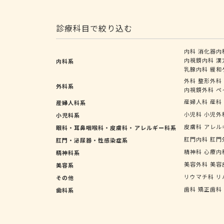
診療科目で絞り込む
内科
消化器内
内視鏡内科
漢
内科系
乳腺内科
緩和
外科
整形外科
外科系
内視鏡外科
ペ
産婦人科
産科
産婦人科系
小児科
小児外
小児科系
皮膚科
アレル
眼科・耳鼻咽喉科・皮膚科・アレルギー科系
肛門内科
肛門
肛門・泌尿器・性感染症系
精神科
心療内
精神科系
美容外科
美容
美容系
リウマチ科
リ
その他
歯科
矯正歯科
歯科系