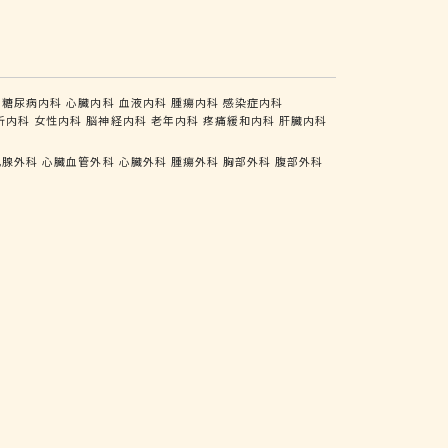
糖尿病内科
心臓内科
血液内科
腫瘍内科
感染症内科
析内科
女性内科
脳神経内科
老年内科
疼痛緩和内科
肝臓内科
乳腺外科
心臓血管外科
心臓外科
腫瘍外科
胸部外科
腹部外科