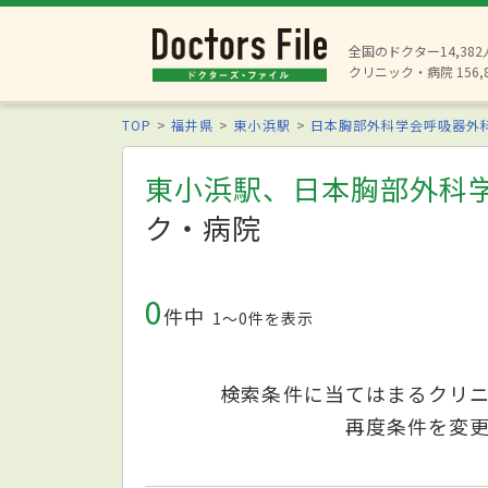
全国のドクター14,38
クリニック・病院 156,
TOP
福井県
東小浜駅
日本胸部外科学会呼吸器外
東小浜駅、日本胸部外科
ク・病院
0
件中
1〜0件を表示
検索条件に当てはまるクリ
再度条件を変