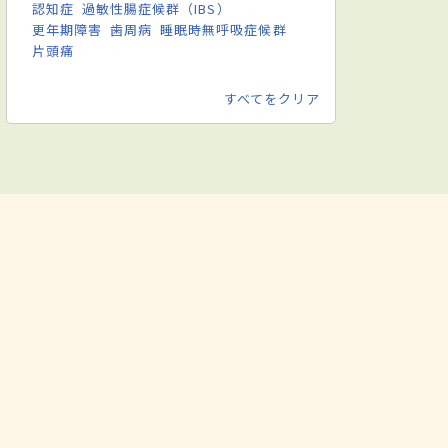
認知症
過敏性腸症候群（IBS）
更年期障害
歯周病
睡眠時無呼吸症候群
片頭痛
すべてをクリア