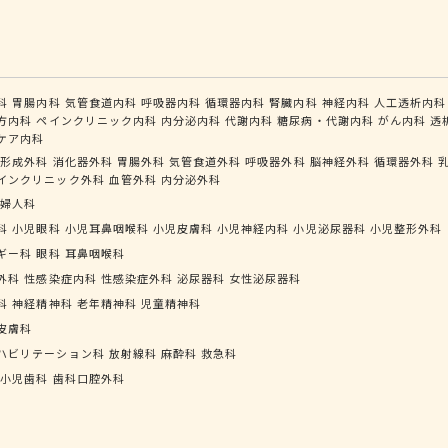
科
胃腸内科
気管食道内科
呼吸器内科
循環器内科
腎臓内科
神経内科
人工透析内科
方内科
ペインクリニック内科
内分泌内科
代謝内科
糖尿病・代謝内科
がん内科
透
ケア内科
形成外科
消化器外科
胃腸外科
気管食道外科
呼吸器外科
脳神経外科
循環器外科
インクリニック外科
血管外科
内分泌外科
婦人科
科
小児眼科
小児耳鼻咽喉科
小児皮膚科
小児神経内科
小児泌尿器科
小児整形外科
ギー科
眼科
耳鼻咽喉科
外科
性感染症内科
性感染症外科
泌尿器科
女性泌尿器科
科
神経精神科
老年精神科
児童精神科
皮膚科
ハビリテーション科
放射線科
麻酔科
救急科
小児歯科
歯科口腔外科