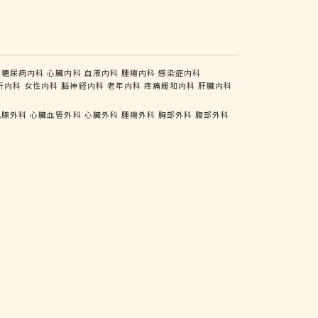
糖尿病内科
心臓内科
血液内科
腫瘍内科
感染症内科
析内科
女性内科
脳神経内科
老年内科
疼痛緩和内科
肝臓内科
乳腺外科
心臓血管外科
心臓外科
腫瘍外科
胸部外科
腹部外科