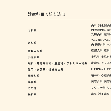
診療科目で絞り込む
内科
消化器内
内視鏡内科
漢
内科系
乳腺内科
緩和
外科
整形外科
外科系
内視鏡外科
ペ
産婦人科
産科
産婦人科系
小児科
小児外
小児科系
皮膚科
アレル
眼科・耳鼻咽喉科・皮膚科・アレルギー科系
肛門内科
肛門
肛門・泌尿器・性感染症系
精神科
心療内
精神科系
美容外科
美容
美容系
リウマチ科
リ
その他
歯科
矯正歯科
歯科系