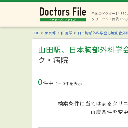
全国のドクター14,38
クリニック・病院 156,
TOP
東京都
山田駅
日本胸部外科学会心臓血管外
山田駅、日本胸部外科学
ク・病院
0
件中
1〜0件を表示
検索条件に当てはまるクリ
再度条件を変