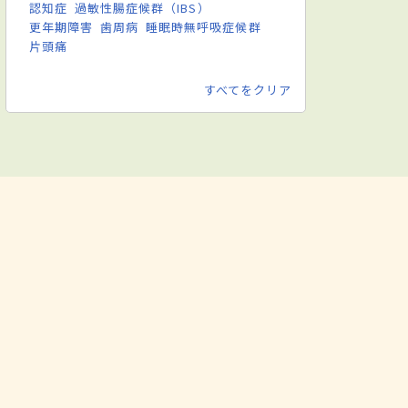
認知症
過敏性腸症候群（IBS）
更年期障害
歯周病
睡眠時無呼吸症候群
片頭痛
すべてをクリア