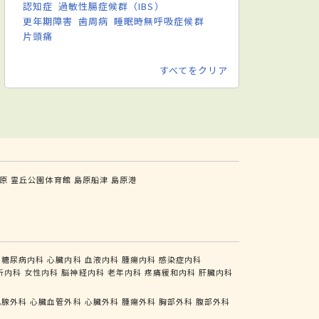
認知症
過敏性腸症候群（IBS）
更年期障害
歯周病
睡眠時無呼吸症候群
片頭痛
すべてをクリア
原
霊丘公園体育館
島原船津
島原港
糖尿病内科
心臓内科
血液内科
腫瘍内科
感染症内科
析内科
女性内科
脳神経内科
老年内科
疼痛緩和内科
肝臓内科
乳腺外科
心臓血管外科
心臓外科
腫瘍外科
胸部外科
腹部外科