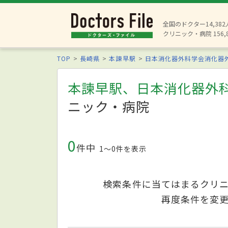
全国のドクター14,38
クリニック・病院 156,
TOP
長崎県
本諫早駅
日本消化器外科学会消化器
本諫早駅、日本消化器外
ニック・病院
0
件中
1〜0件を表示
検索条件に当てはまるクリ
再度条件を変