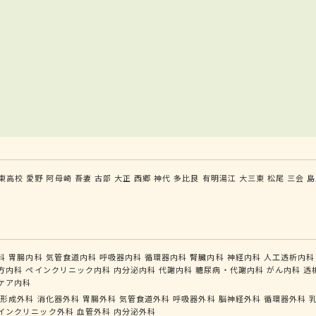
東高校
愛野
阿母崎
吾妻
古部
大正
西郷
神代
多比良
有明湯江
大三東
松尾
三会
島
科
胃腸内科
気管食道内科
呼吸器内科
循環器内科
腎臓内科
神経内科
人工透析内科
方内科
ペインクリニック内科
内分泌内科
代謝内科
糖尿病・代謝内科
がん内科
透
ケア内科
形成外科
消化器外科
胃腸外科
気管食道外科
呼吸器外科
脳神経外科
循環器外科
インクリニック外科
血管外科
内分泌外科