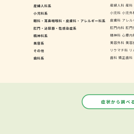
産婦人科
産科
産婦人科系
小児科
小児外
小児科系
皮膚科
アレル
眼科・耳鼻咽喉科・皮膚科・アレルギー科系
肛門内科
肛門
肛門・泌尿器・性感染症系
精神科
心療内
精神科系
美容外科
美容
美容系
リウマチ科
リ
その他
歯科
矯正歯科
歯科系
症状から調べ