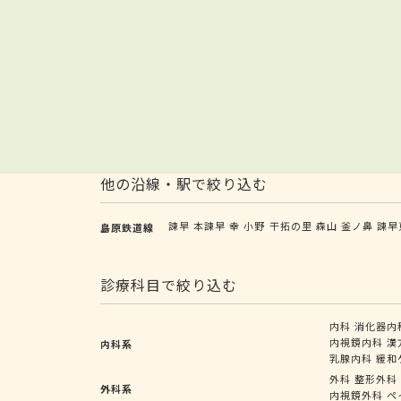
他の沿線・駅で絞り込む
諫早
本諫早
幸
小野
干拓の里
森山
釜ノ鼻
諫早
島原鉄道線
診療科目で絞り込む
内科
消化器内
内視鏡内科
漢
内科系
乳腺内科
緩和
外科
整形外科
外科系
内視鏡外科
ペ