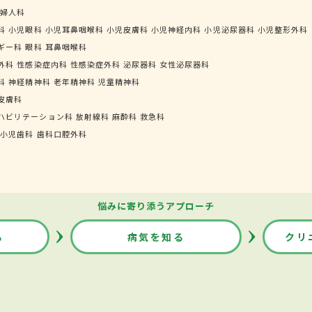
婦人科
科
小児眼科
小児耳鼻咽喉科
小児皮膚科
小児神経内科
小児泌尿器科
小児整形外科
ギー科
眼科
耳鼻咽喉科
外科
性感染症内科
性感染症外科
泌尿器科
女性泌尿器科
科
神経精神科
老年精神科
児童精神科
皮膚科
ハビリテーション科
放射線科
麻酔科
救急科
小児歯科
歯科口腔外科
悩みに寄り添うアプローチ
る
病気を知る
クリ