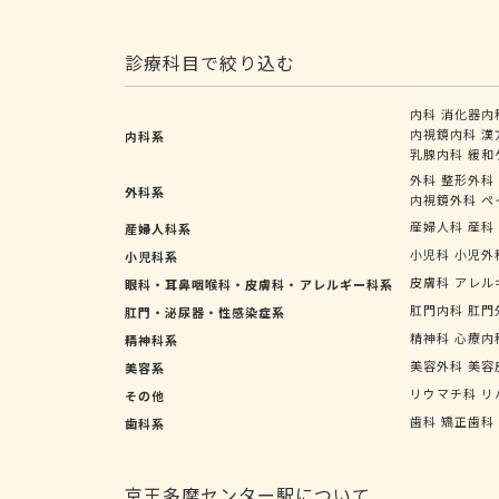
診療科目で絞り込む
内科
消化器内
内視鏡内科
漢
内科系
乳腺内科
緩和
外科
整形外科
外科系
内視鏡外科
ペ
産婦人科
産科
産婦人科系
小児科
小児外
小児科系
皮膚科
アレル
眼科・耳鼻咽喉科・皮膚科・アレルギー科系
肛門内科
肛門
肛門・泌尿器・性感染症系
精神科
心療内
精神科系
美容外科
美容
美容系
リウマチ科
リ
その他
歯科
矯正歯科
歯科系
京王多摩センター駅について