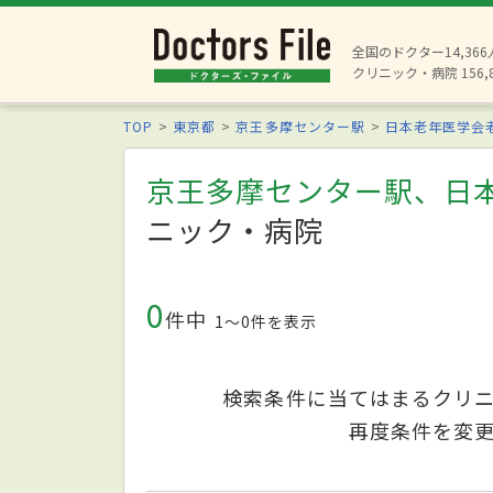
全国のドクター14,36
クリニック・病院 156,
TOP
東京都
京王多摩センター駅
日本老年医学会
京王多摩センター駅、日
ニック・病院
0
件中
1〜0件を表示
検索条件に当てはまるクリ
再度条件を変