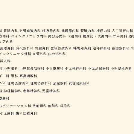
科
胃腸内科
気管食道内科
呼吸器内科
循環器内科
腎臓内科
神経内科
人工透析内科
方内科
ペインクリニック内科
内分泌内科
代謝内科
糖尿病・代謝内科
がん内科
透
ケア内科
形成外科
消化器外科
胃腸外科
気管食道外科
呼吸器外科
脳神経外科
循環器外科
インクリニック外科
血管外科
内分泌外科
婦人科
科
小児眼科
小児耳鼻咽喉科
小児皮膚科
小児神経内科
小児泌尿器科
小児整形外科
ギー科
眼科
耳鼻咽喉科
外科
性感染症内科
性感染症外科
泌尿器科
女性泌尿器科
科
神経精神科
老年精神科
児童精神科
皮膚科
ハビリテーション科
放射線科
麻酔科
救急科
小児歯科
歯科口腔外科