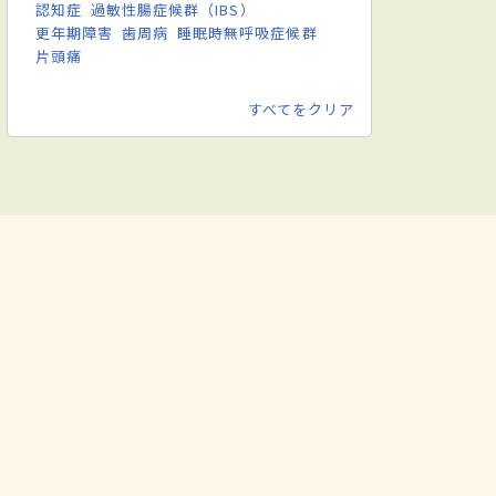
認知症
過敏性腸症候群（IBS）
更年期障害
歯周病
睡眠時無呼吸症候群
片頭痛
すべてをクリア