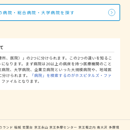
の病院・総合病院・大学病院を探す
て
療所、医院）」の2つに分けられます。この2つの違いを知るこ
うになります。まず病院は20以上の病床を持つ医療機関のこと
立病院、大学病院、企業立病院といった大規模病院や、地域医
に分けられます。
「病院」を検索するのがホスピタルズ・ファ
・ファイルとなります。
りランド
稲城
若葉台
京王永山
京王多摩センター
京王堀之内
南大沢
多摩境