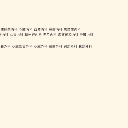
糖尿病内科
心臓内科
血液内科
腫瘍内科
感染症内科
析内科
女性内科
脳神経内科
老年内科
疼痛緩和内科
肝臓内科
乳腺外科
心臓血管外科
心臓外科
腫瘍外科
胸部外科
腹部外科