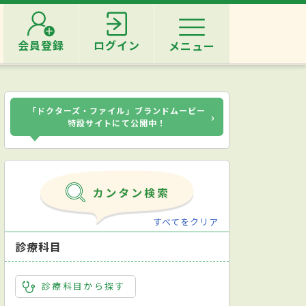
会員登録
ログイン
メニュー
「ドクターズ・ファイル」ブランドムービー
›
特設サイトにて公開中！
すべてをクリア
診療科目
診療科目から探す