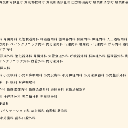
賀茂郡南伊豆町
賀茂郡松崎町
賀茂郡西伊豆町
田方郡函南町
駿東郡清水町
駿東郡
科
胃腸内科
気管食道内科
呼吸器内科
循環器内科
腎臓内科
神経内科
人工透析内科
方内科
ペインクリニック内科
内分泌内科
代謝内科
糖尿病・代謝内科
がん内科
透
ケア内科
形成外科
消化器外科
胃腸外科
気管食道外科
呼吸器外科
脳神経外科
循環器外科
インクリニック外科
血管外科
内分泌外科
婦人科
科
小児眼科
小児耳鼻咽喉科
小児皮膚科
小児神経内科
小児泌尿器科
小児整形外科
ギー科
眼科
耳鼻咽喉科
外科
性感染症内科
性感染症外科
泌尿器科
女性泌尿器科
科
神経精神科
老年精神科
児童精神科
皮膚科
ハビリテーション科
放射線科
麻酔科
救急科
小児歯科
歯科口腔外科