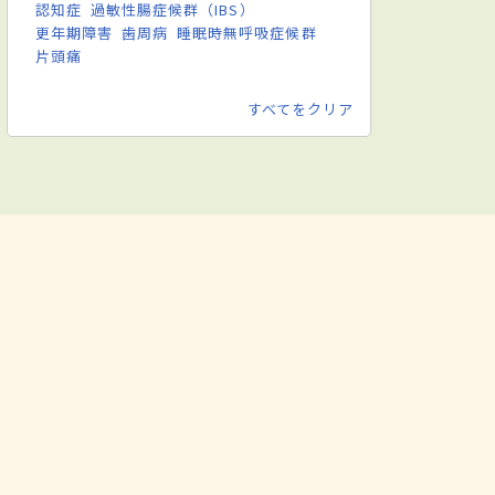
認知症
過敏性腸症候群（IBS）
更年期障害
歯周病
睡眠時無呼吸症候群
片頭痛
すべてをクリア