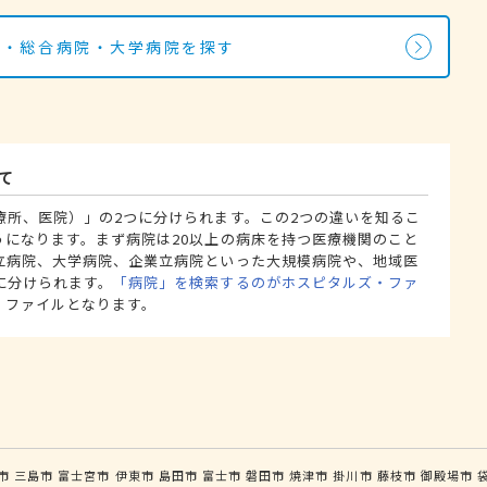
院・総合病院・大学病院を探す
て
療所、医院）」の2つに分けられます。この2つの違いを知るこ
うになります。まず病院は20以上の病床を持つ医療機関のこと
立病院、大学病院、企業立病院といった大規模病院や、地域医
に分けられます。
「病院」を検索するのがホスピタルズ・ファ
・ファイルとなります。
市
三島市
富士宮市
伊東市
島田市
富士市
磐田市
焼津市
掛川市
藤枝市
御殿場市