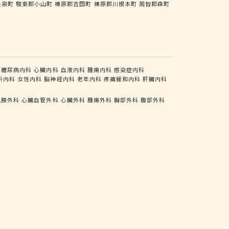
長泉町
駿東郡小山町
榛原郡吉田町
榛原郡川根本町
周智郡森町
糖尿病内科
心臓内科
血液内科
腫瘍内科
感染症内科
析内科
女性内科
脳神経内科
老年内科
疼痛緩和内科
肝臓内科
乳腺外科
心臓血管外科
心臓外科
腫瘍外科
胸部外科
腹部外科