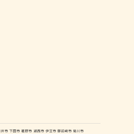
袋井市
下田市
裾野市
湖西市
伊豆市
御前崎市
菊川市