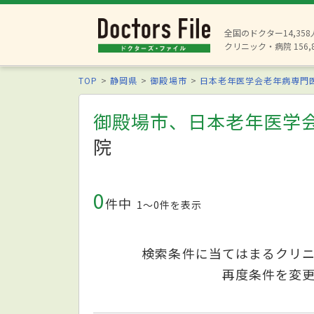
全国のドクター14,35
クリニック・病院 156,
TOP
静岡県
御殿場市
日本老年医学会老年病専門
御殿場市、日本老年医学
院
0
件中
1〜0件を表示
検索条件に当てはまるクリ
再度条件を変