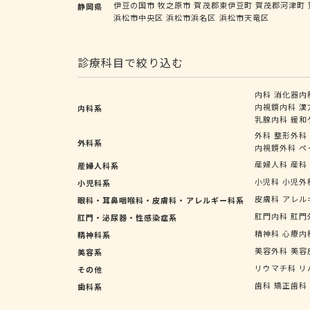
伊豆の国市
牧之原市
賀茂郡東伊豆町
賀茂郡河津町
静岡県
浜松市中央区
浜松市浜名区
浜松市天竜区
診療科目で絞り込む
内科
消化器内
内視鏡内科
漢
内科系
乳腺内科
緩和
外科
整形外科
外科系
内視鏡外科
ペ
産婦人科
産科
産婦人科系
小児科
小児外
小児科系
皮膚科
アレル
眼科・耳鼻咽喉科・皮膚科・アレルギー科系
肛門内科
肛門
肛門・泌尿器・性感染症系
精神科
心療内
精神科系
美容外科
美容
美容系
リウマチ科
リ
その他
歯科
矯正歯科
歯科系