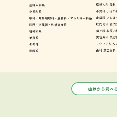
産婦人科
産科
産婦人科系
小児科
小児外
小児科系
皮膚科
アレル
眼科・耳鼻咽喉科・皮膚科・アレルギー科系
肛門内科
肛門
肛門・泌尿器・性感染症系
精神科
心療内
精神科系
美容外科
美容
美容系
リウマチ科
リ
その他
歯科
矯正歯科
歯科系
症状から調べ