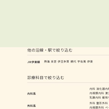
他の沿線・駅で絞り込む
熱海
来宮
伊豆多賀
網代
宇佐美
伊東
JR伊東線
診療科目で絞り込む
内科
消化器内
内視鏡内科
漢
内科系
乳腺内科
緩和
外科
整形外科
外科系
内視鏡外科
ペ