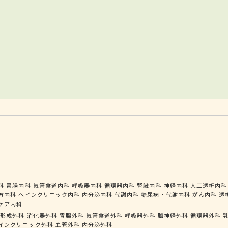
科
胃腸内科
気管食道内科
呼吸器内科
循環器内科
腎臓内科
神経内科
人工透析内科
方内科
ペインクリニック内科
内分泌内科
代謝内科
糖尿病・代謝内科
がん内科
透
ケア内科
形成外科
消化器外科
胃腸外科
気管食道外科
呼吸器外科
脳神経外科
循環器外科
インクリニック外科
血管外科
内分泌外科