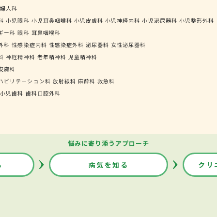
婦人科
科
小児眼科
小児耳鼻咽喉科
小児皮膚科
小児神経内科
小児泌尿器科
小児整形外科
ギー科
眼科
耳鼻咽喉科
外科
性感染症内科
性感染症外科
泌尿器科
女性泌尿器科
科
神経精神科
老年精神科
児童精神科
皮膚科
ハビリテーション科
放射線科
麻酔科
救急科
小児歯科
歯科口腔外科
悩みに寄り添うアプローチ
る
病気を知る
クリ