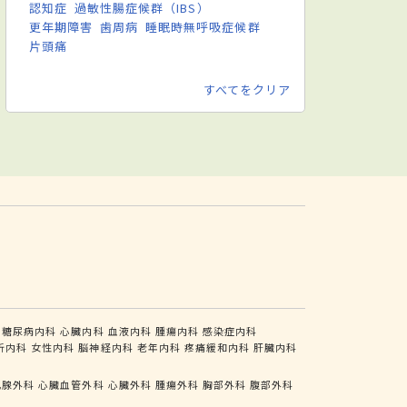
認知症
過敏性腸症候群（IBS）
更年期障害
歯周病
睡眠時無呼吸症候群
片頭痛
すべてをクリア
糖尿病内科
心臓内科
血液内科
腫瘍内科
感染症内科
析内科
女性内科
脳神経内科
老年内科
疼痛緩和内科
肝臓内科
乳腺外科
心臓血管外科
心臓外科
腫瘍外科
胸部外科
腹部外科