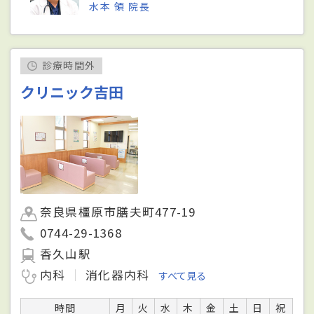
水本 領 院長
診療時間外
クリニック吉田
奈良県橿原市膳夫町477-19
0744-29-1368
香久山駅
内科
消化器内科
すべて見る
時間
月
火
水
木
金
土
日
祝