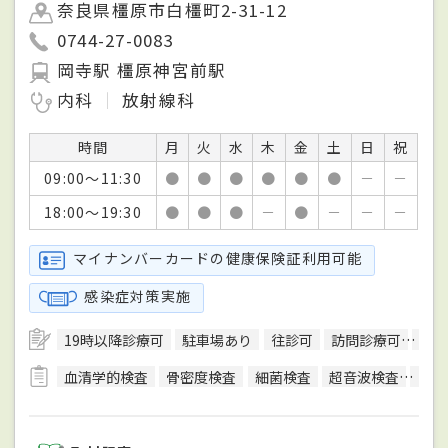
奈良県橿原市白橿町2-31-12
0744-27-0083
岡寺駅 橿原神宮前駅
内科
放射線科
時間
月
火
水
木
金
土
日
祝
09:00～11:30
●
●
●
●
●
●
－
－
18:00～19:30
●
●
●
－
●
－
－
－
マイナンバーカードの健康保険証利用可能
感染症対策実施
19時以降診療可
駐車場あり
往診可
訪問診療可
健康
血清学的検査
骨密度検査
細菌検査
超音波検査
CP