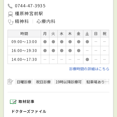
0744-47-3935
橿原神宮前駅
精神科
心療内科
時間
月
火
水
木
金
土
日
祝
09:00～13:00
●
●
●
●
●
●
－
－
16:00～19:30
●
●
●
●
●
－
－
－
14:00～17:30
－
－
－
－
－
●
－
－
診療時間の詳細はこちら
日曜診療
祝日診療
19時以降診療可
駐車場あり
駅徒
取材記事
ドクターズファイル