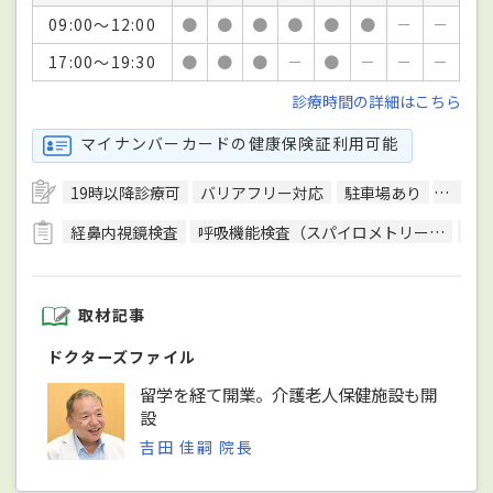
09:00～12:00
●
●
●
●
●
●
－
－
17:00～19:30
●
●
●
－
●
－
－
－
診療時間の詳細はこちら
マイナンバーカードの健康保険証利用可能
19時以降診療可
バリアフリー対応
駐車場あり
往診可
経鼻内視鏡検査
呼吸機能検査（スパイロメトリー）
細
取材記事
ドクターズファイル
留学を経て開業。介護老人保健施設も開
設
吉田 佳嗣 院長