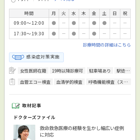
時間
月
火
水
木
金
土
日
祝
09:00～12:00
●
－
●
－
●
●
－
－
17:30～19:30
●
－
●
－
●
－
－
－
診療時間の詳細はこちら
感染症対策実施
女性医師在籍
19時以降診療可
駐車場あり
駅徒歩5分圏内
血管エコー検査
血清学的検査
呼吸機能検査（スパイロメトリー）
取材記事
ドクターズファイル
救命救急医療の経験を生かし幅広い症例
に対応