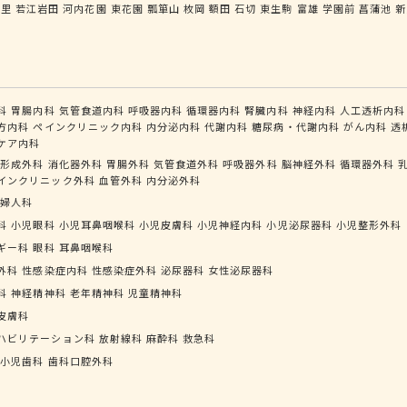
ノ里
若江岩田
河内花園
東花園
瓢箪山
枚岡
額田
石切
東生駒
富雄
学園前
菖蒲池
新
科
胃腸内科
気管食道内科
呼吸器内科
循環器内科
腎臓内科
神経内科
人工透析内科
方内科
ペインクリニック内科
内分泌内科
代謝内科
糖尿病・代謝内科
がん内科
透
ケア内科
形成外科
消化器外科
胃腸外科
気管食道外科
呼吸器外科
脳神経外科
循環器外科
インクリニック外科
血管外科
内分泌外科
婦人科
科
小児眼科
小児耳鼻咽喉科
小児皮膚科
小児神経内科
小児泌尿器科
小児整形外科
ギー科
眼科
耳鼻咽喉科
外科
性感染症内科
性感染症外科
泌尿器科
女性泌尿器科
科
神経精神科
老年精神科
児童精神科
皮膚科
ハビリテーション科
放射線科
麻酔科
救急科
小児歯科
歯科口腔外科