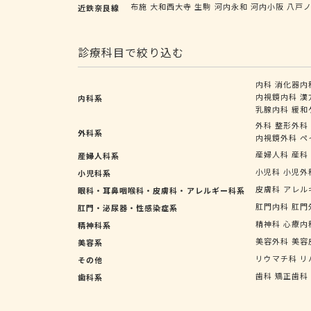
布施
大和西大寺
生駒
河内永和
河内小阪
八戸
近鉄奈良線
診療科目で絞り込む
内科
消化器内
内視鏡内科
漢
内科系
乳腺内科
緩和
外科
整形外科
外科系
内視鏡外科
ペ
産婦人科
産科
産婦人科系
小児科
小児外
小児科系
皮膚科
アレル
眼科・耳鼻咽喉科・皮膚科・アレルギー科系
肛門内科
肛門
肛門・泌尿器・性感染症系
精神科
心療内
精神科系
美容外科
美容
美容系
リウマチ科
リ
その他
歯科
矯正歯科
歯科系