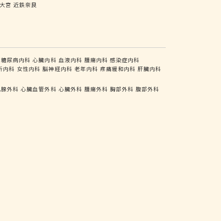
大宮
近鉄奈良
糖尿病内科
心臓内科
血液内科
腫瘍内科
感染症内科
析内科
女性内科
脳神経内科
老年内科
疼痛緩和内科
肝臓内科
乳腺外科
心臓血管外科
心臓外科
腫瘍外科
胸部外科
腹部外科