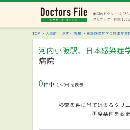
全国のドクター14,35
クリニック・病院 156,
TOP
大阪府
河内小阪駅
日本感染症学会感染症専
河内小阪駅、日本感染症
病院
0
件中
1〜0件を表示
検索条件に当てはまるクリ
再度条件を変