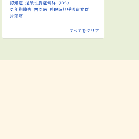
認知症
過敏性腸症候群（IBS）
更年期障害
歯周病
睡眠時無呼吸症候群
片頭痛
すべてをクリア