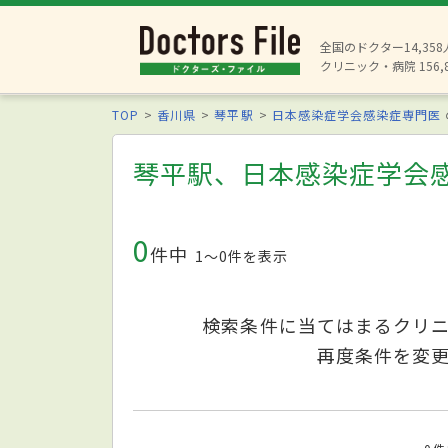
全国のドクター14,35
クリニック・病院 156,
TOP
香川県
琴平駅
日本感染症学会感染症専門医
琴平駅、日本感染症学会
0
件中
1〜0件を表示
検索条件に当てはまるクリ
再度条件を変