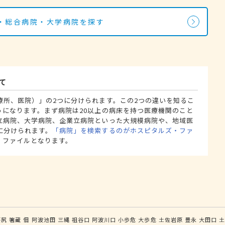
・総合病院・大学病院を探す
て
療所、医院）」の2つに分けられます。この2つの違いを知るこ
うになります。まず病院は20以上の病床を持つ医療機関のこと
立病院、大学病院、企業立病院といった大規模病院や、地域医
に分けられます。
「病院」を検索するのがホスピタルズ・ファ
・ファイルとなります。
坪尻
箸蔵
佃
阿波池田
三縄
祖谷口
阿波川口
小歩危
大歩危
土佐岩原
豊永
大田口