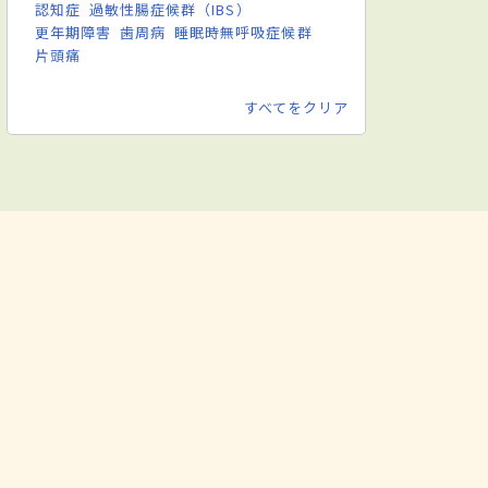
認知症
過敏性腸症候群（IBS）
更年期障害
歯周病
睡眠時無呼吸症候群
片頭痛
すべてをクリア