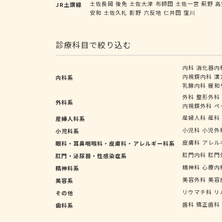
土佐長岡
後免
土佐大津
布師田
土佐一宮
薊野
高
JR土讃線
安和
土佐久礼
影野
六反地
仁井田
窪川
診療科目で絞り込む
内科
消化器内
内視鏡内科
漢
内科系
乳腺内科
緩和
外科
整形外科
外科系
内視鏡外科
ペ
産婦人科
産科
産婦人科系
小児科
小児外
小児科系
皮膚科
アレル
眼科・耳鼻咽喉科・皮膚科・アレルギー科系
肛門内科
肛門
肛門・泌尿器・性感染症系
精神科
心療内
精神科系
美容外科
美容
美容系
リウマチ科
リ
その他
歯科
矯正歯科
歯科系