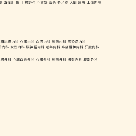
茂
西佐川
佐川
襟野々
斗賀野
吾桑
多ノ郷
大間
須崎
土佐新荘
糖尿病内科
心臓内科
血液内科
腫瘍内科
感染症内科
析内科
女性内科
脳神経内科
老年内科
疼痛緩和内科
肝臓内科
乳腺外科
心臓血管外科
心臓外科
腫瘍外科
胸部外科
腹部外科