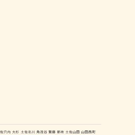
土佐穴内
大杉
土佐北川
角茂谷
繁藤
新改
土佐山田
山田西町