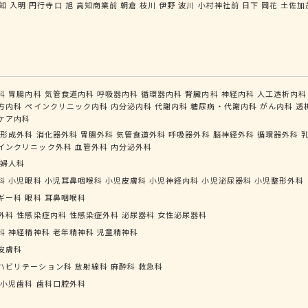
知
入明
円行寺口
旭
高知商業前
朝倉
枝川
伊野
波川
小村神社前
日下
岡花
土佐加
科
胃腸内科
気管食道内科
呼吸器内科
循環器内科
腎臓内科
神経内科
人工透析内科
方内科
ペインクリニック内科
内分泌内科
代謝内科
糖尿病・代謝内科
がん内科
透
ケア内科
形成外科
消化器外科
胃腸外科
気管食道外科
呼吸器外科
脳神経外科
循環器外科
インクリニック外科
血管外科
内分泌外科
婦人科
科
小児眼科
小児耳鼻咽喉科
小児皮膚科
小児神経内科
小児泌尿器科
小児整形外科
ギー科
眼科
耳鼻咽喉科
外科
性感染症内科
性感染症外科
泌尿器科
女性泌尿器科
科
神経精神科
老年精神科
児童精神科
皮膚科
ハビリテーション科
放射線科
麻酔科
救急科
小児歯科
歯科口腔外科