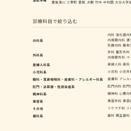
豊後清川
三重町
菅尾
犬飼
竹中
中判田
大分大学
診療科目で絞り込む
内科
消化器内
内視鏡内科
漢
内科系
乳腺内科
緩和
外科
整形外科
外科系
内視鏡外科
ペ
産婦人科
産科
産婦人科系
小児科
小児外
小児科系
皮膚科
アレル
眼科・耳鼻咽喉科・皮膚科・アレルギー科系
肛門内科
肛門
肛門・泌尿器・性感染症系
精神科
心療内
精神科系
美容外科
美容
美容系
リウマチ科
リ
その他
歯科
矯正歯科
歯科系