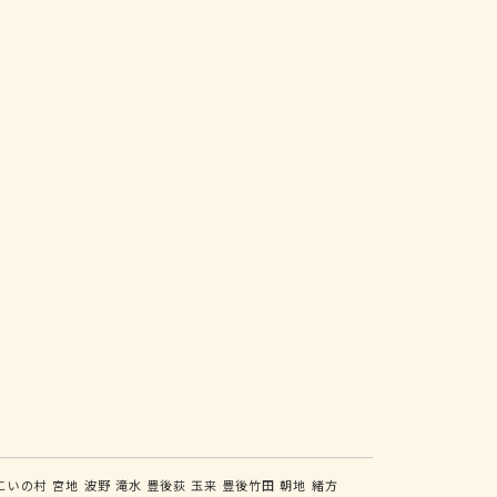
こいの村
宮地
波野
滝水
豊後荻
玉来
豊後竹田
朝地
緒方