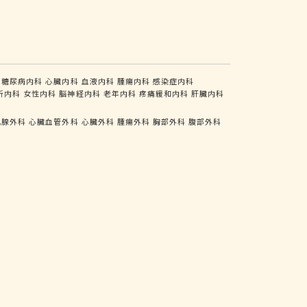
糖尿病内科
心臓内科
血液内科
腫瘍内科
感染症内科
析内科
女性内科
脳神経内科
老年内科
疼痛緩和内科
肝臓内科
乳腺外科
心臓血管外科
心臓外科
腫瘍外科
胸部外科
腹部外科