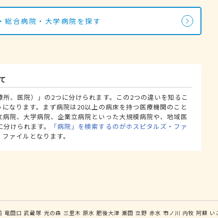
・総合病院・大学病院を探す
て
療所、医院）」の2つに分けられます。この2つの違いを知るこ
うになります。まず病院は20以上の病床を持つ医療機関のこと
立病院、大学病院、企業立病院といった大規模病院や、地域医
に分けられます。
「病院」を検索するのがホスピタルズ・ファ
・ファイルとなります。
前
竜田口
武蔵塚
光の森
三里木
原水
肥後大津
瀬田
立野
赤水
市ノ川
内牧
阿蘇
い