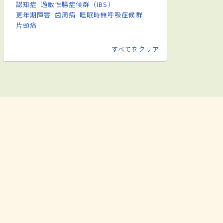
認知症
過敏性腸症候群（IBS）
更年期障害
歯周病
睡眠時無呼吸症候群
片頭痛
すべてをクリア