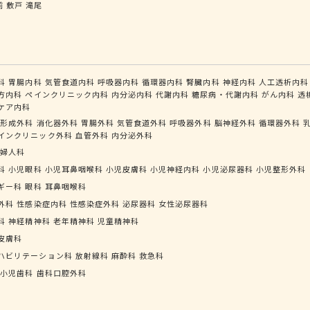
前
敷戸
滝尾
科
胃腸内科
気管食道内科
呼吸器内科
循環器内科
腎臓内科
神経内科
人工透析内科
方内科
ペインクリニック内科
内分泌内科
代謝内科
糖尿病・代謝内科
がん内科
透
ケア内科
形成外科
消化器外科
胃腸外科
気管食道外科
呼吸器外科
脳神経外科
循環器外科
インクリニック外科
血管外科
内分泌外科
婦人科
科
小児眼科
小児耳鼻咽喉科
小児皮膚科
小児神経内科
小児泌尿器科
小児整形外科
ギー科
眼科
耳鼻咽喉科
外科
性感染症内科
性感染症外科
泌尿器科
女性泌尿器科
科
神経精神科
老年精神科
児童精神科
皮膚科
ハビリテーション科
放射線科
麻酔科
救急科
小児歯科
歯科口腔外科