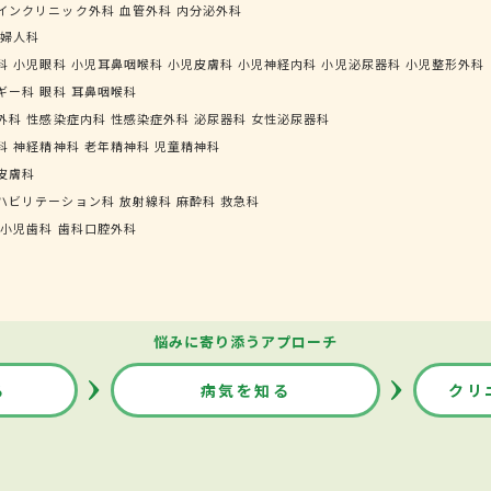
インクリニック外科
血管外科
内分泌外科
婦人科
科
小児眼科
小児耳鼻咽喉科
小児皮膚科
小児神経内科
小児泌尿器科
小児整形外科
ギー科
眼科
耳鼻咽喉科
外科
性感染症内科
性感染症外科
泌尿器科
女性泌尿器科
科
神経精神科
老年精神科
児童精神科
皮膚科
ハビリテーション科
放射線科
麻酔科
救急科
小児歯科
歯科口腔外科
悩みに寄り添うアプローチ
る
病気を知る
クリ