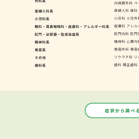
外科系
内視鏡外科
ペ
産婦人科
産科
産婦人科系
小児科
小児外
小児科系
皮膚科
アレル
眼科・耳鼻咽喉科・皮膚科・アレルギー科系
肛門内科
肛門
肛門・泌尿器・性感染症系
精神科
心療内
精神科系
美容外科
美容
美容系
リウマチ科
リ
その他
歯科
矯正歯科
歯科系
症状から調べ