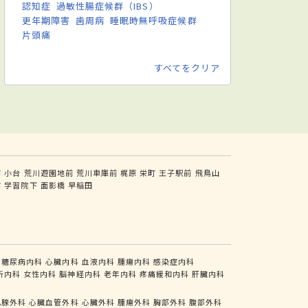
認知症
過敏性腸症候群（IBS）
更年期障害
歯周病
睡眠時無呼吸症候群
片頭痛
すべてをクリア
前
小台
荒川遊園地前
荒川車庫前
梶原
栄町
王子駅前
飛鳥山
前
学習院下
面影橋
早稲田
糖尿病内科
心臓内科
血液内科
腫瘍内科
感染症内科
析内科
女性内科
脳神経内科
老年内科
疼痛緩和内科
肝臓内科
乳腺外科
心臓血管外科
心臓外科
腫瘍外科
胸部外科
腹部外科