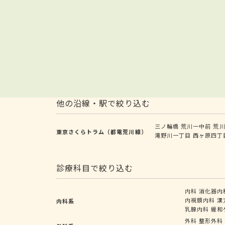
他の沿線・駅で絞り込む
三ノ輪橋
荒川一中前
荒
東京さくらトラム（都電荒川線）
滝野川一丁目
西ヶ原四丁
診療科目で絞り込む
内科
消化器内
内視鏡内科
漢
内科系
乳腺内科
緩和
外科
整形外科