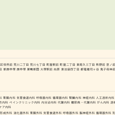
川区役所前
荒川二丁目
荒川七丁目
町屋駅前
町屋二丁目
東尾久三丁目
熊野前
宮ノ
目
新庚申塚
庚申塚
巣鴨新田
大塚駅前
向原
東池袋四丁目
都電雑司ヶ谷
鬼子母神
科
胃腸内科
気管食道内科
呼吸器内科
循環器内科
腎臓内科
神経内科
人工透析内科
方内科
ペインクリニック内科
内分泌内科
代謝内科
糖尿病・代謝内科
がん内科
透
ケア内科
形成外科
消化器外科
胃腸外科
気管食道外科
呼吸器外科
脳神経外科
循環器外科