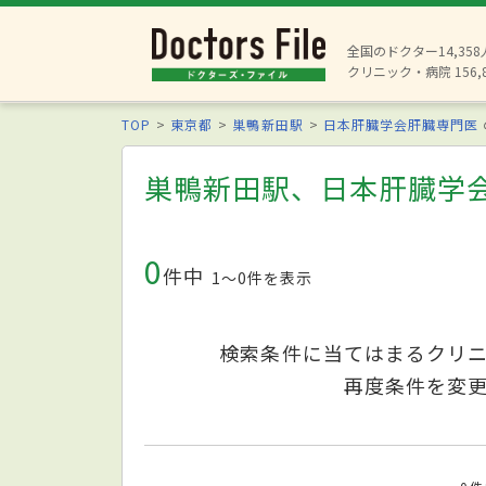
全国のドクター14,35
クリニック・病院 156,
TOP
東京都
巣鴨新田駅
日本肝臓学会肝臓専門医
巣鴨新田駅、日本肝臓学
0
件中
1〜0件を表示
検索条件に当てはまるクリ
再度条件を変