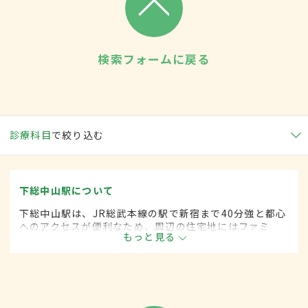
検索フォームに戻る
診療科目
で絞り込む
下総中山駅について
下総中山駅は、JR総武本線の駅で新宿まで40分強と都心
へのアクセスが便利なため、周辺の住宅地にはファミ
もっと見る
リー層も多く暮らす。浅草のような佇まいを見せるお寺
など、古い町並みが楽しめるのも魅力のひとつ。