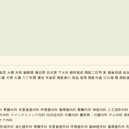
高宮
大橋
井尻
雑餉隈
春日原
白木原
下大利
都府楼前
西鉄二日市
紫
朝倉街道
桜
三潴
犬塚
大溝
八丁牟田
蒲池
矢加部
西鉄柳川
徳益
塩塚
西鉄中島
江の浦
開
西鉄
科
胃腸内科
気管食道内科
呼吸器内科
循環器内科
腎臓内科
神経内科
人工透析内科
方内科
ペインクリニック内科
内分泌内科
代謝内科
糖尿病・代謝内科
がん内科
透
ケア内科
形成外科
消化器外科
胃腸外科
気管食道外科
呼吸器外科
脳神経外科
循環器外科