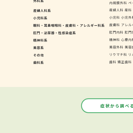
外科系
内視鏡外科
ペ
産婦人科
産科
産婦人科系
小児科
小児外
小児科系
皮膚科
アレル
眼科・耳鼻咽喉科・皮膚科・アレルギー科系
肛門内科
肛門
肛門・泌尿器・性感染症系
精神科
心療内
精神科系
美容外科
美容
美容系
リウマチ科
リ
その他
歯科
矯正歯科
歯科系
症状から調べ