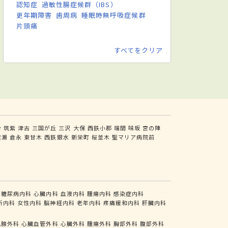
認知症
過敏性腸症候群（IBS）
更年期障害
歯周病
睡眠時無呼吸症候群
片頭痛
すべてをクリア
台
筑紫
津古
三国が丘
三沢
大保
西鉄小郡
端間
味坂
宮の陣
渡瀬
倉永
東甘木
西鉄銀水
新栄町
桜並木
聖マリア病院前
糖尿病内科
心臓内科
血液内科
腫瘍内科
感染症内科
析内科
女性内科
脳神経内科
老年内科
疼痛緩和内科
肝臓内科
乳腺外科
心臓血管外科
心臓外科
腫瘍外科
胸部外科
腹部外科