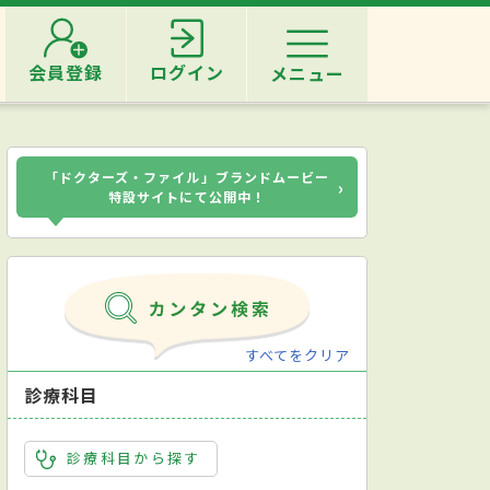
会員登録
ログイン
メニュー
「ドクターズ・ファイル」ブランドムービー
›
特設サイトにて公開中！
すべてをクリア
診療科目
診療科目から探す