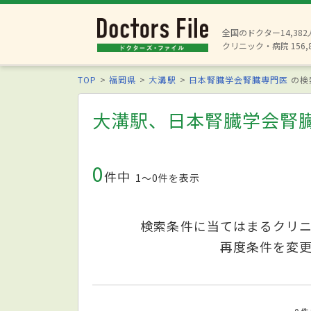
全国のドクター14,38
クリニック・病院 156,
TOP
福岡県
大溝駅
日本腎臓学会腎臓専門医
の検
大溝駅、日本腎臓学会腎
0
件中
1〜0件を表示
検索条件に当てはまるクリ
再度条件を変