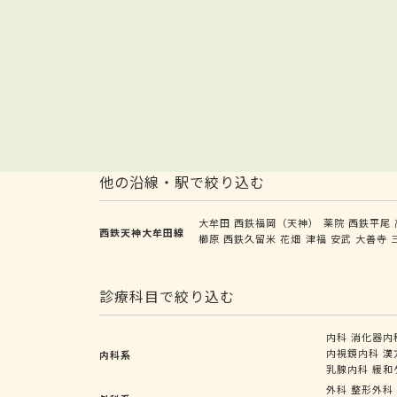
他の沿線・駅で絞り込む
大牟田
西鉄福岡（天神）
薬院
西鉄平尾
西鉄天神大牟田線
櫛原
西鉄久留米
花畑
津福
安武
大善寺
診療科目で絞り込む
内科
消化器内
内視鏡内科
漢
内科系
乳腺内科
緩和
外科
整形外科