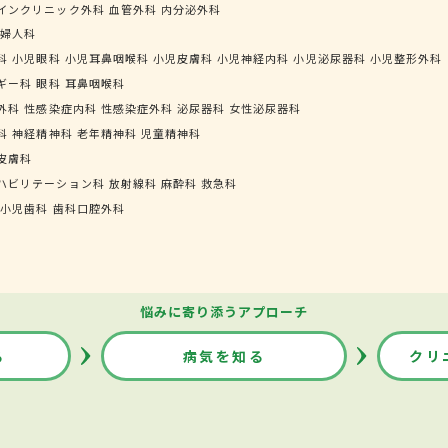
インクリニック外科
血管外科
内分泌外科
婦人科
科
小児眼科
小児耳鼻咽喉科
小児皮膚科
小児神経内科
小児泌尿器科
小児整形外科
ギー科
眼科
耳鼻咽喉科
外科
性感染症内科
性感染症外科
泌尿器科
女性泌尿器科
科
神経精神科
老年精神科
児童精神科
皮膚科
ハビリテーション科
放射線科
麻酔科
救急科
小児歯科
歯科口腔外科
悩みに寄り添うアプローチ
る
病気を知る
クリ