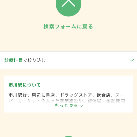
検索フォームに戻る
診療科目
で絞り込む
市川駅について
市川駅は、周辺に書店、ドラッグストア、飲食店、スー
パーマーケットの入った商業施設や、郵便局、金融機関
もっと見る
等が並んでいる。駅を外れると静かな住宅街が広がり、
ファミリー層も多く居住している。1日の乗者数は約6万
人。