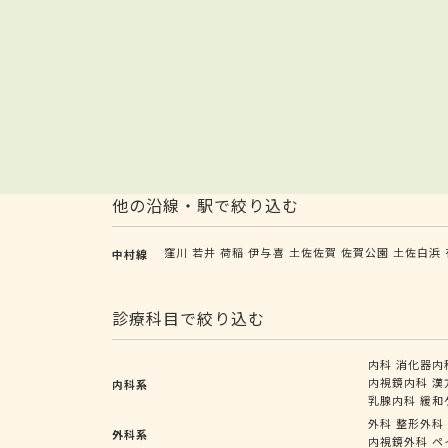
他の沿線・駅で絞り込む
窪川
若井
荷稲
伊与喜
土佐佐賀
佐賀公園
土佐白浜
中村線
診療科目で絞り込む
内科
消化器内
内視鏡内科
漢
内科系
乳腺内科
緩和
外科
整形外科
外科系
内視鏡外科
ペ