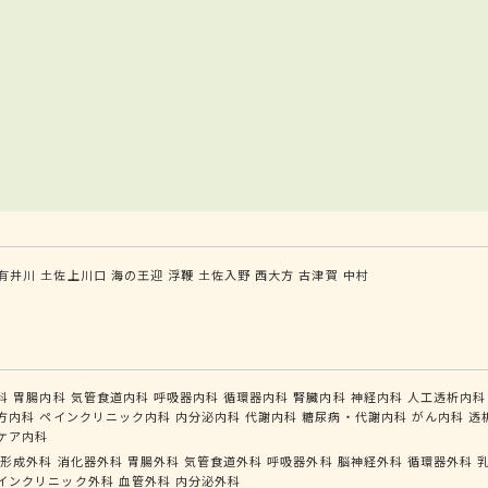
有井川
土佐上川口
海の王迎
浮鞭
土佐入野
西大方
古津賀
中村
科
胃腸内科
気管食道内科
呼吸器内科
循環器内科
腎臓内科
神経内科
人工透析内科
方内科
ペインクリニック内科
内分泌内科
代謝内科
糖尿病・代謝内科
がん内科
透
ケア内科
形成外科
消化器外科
胃腸外科
気管食道外科
呼吸器外科
脳神経外科
循環器外科
インクリニック外科
血管外科
内分泌外科