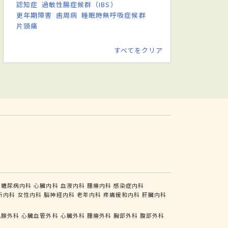
認知症
過敏性腸症候群（IBS）
更年期障害
歯周病
睡眠時無呼吸症候群
片頭痛
すべてをクリア
糖尿病内科
心臓内科
血液内科
腫瘍内科
感染症内科
析内科
女性内科
脳神経内科
老年内科
疼痛緩和内科
肝臓内科
乳腺外科
心臓血管外科
心臓外科
腫瘍外科
胸部外科
腹部外科