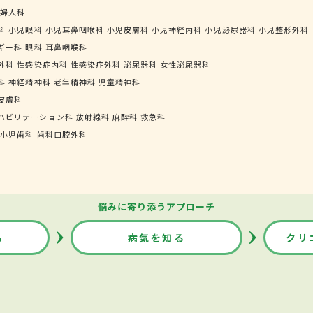
婦人科
科
小児眼科
小児耳鼻咽喉科
小児皮膚科
小児神経内科
小児泌尿器科
小児整形外科
ギー科
眼科
耳鼻咽喉科
外科
性感染症内科
性感染症外科
泌尿器科
女性泌尿器科
科
神経精神科
老年精神科
児童精神科
皮膚科
ハビリテーション科
放射線科
麻酔科
救急科
小児歯科
歯科口腔外科
悩みに寄り添うアプローチ
る
病気を知る
クリ