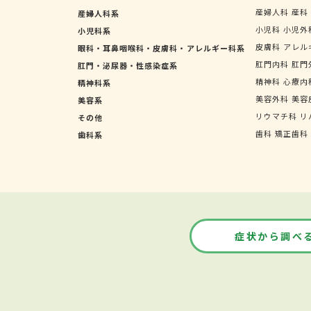
産婦人科
産科
産婦人科系
小児科
小児外
小児科系
皮膚科
アレル
眼科・耳鼻咽喉科・皮膚科・アレルギー科系
肛門内科
肛門
肛門・泌尿器・性感染症系
精神科
心療内
精神科系
美容外科
美容
美容系
リウマチ科
リ
その他
歯科
矯正歯科
歯科系
症状から調べ