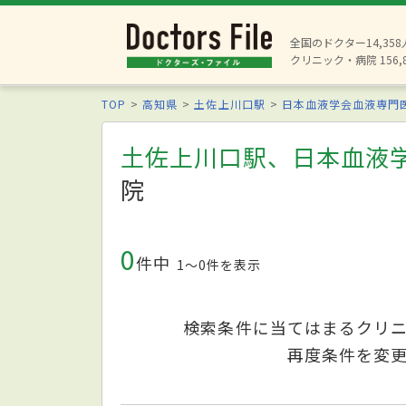
全国のドクター14,35
クリニック・病院 156,
TOP
高知県
土佐上川口駅
日本血液学会血液専門
土佐上川口駅、日本血液
院
0
件中
1〜0件を表示
検索条件に当てはまるクリ
再度条件を変