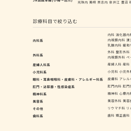
光珠内
美唄
茶志内
奈井江
豊沼
診療科目で絞り込む
内科
消化器内
内視鏡内科
漢
内科系
乳腺内科
緩和
外科
整形外科
外科系
内視鏡外科
ペ
産婦人科
産科
産婦人科系
小児科
小児外
小児科系
皮膚科
アレル
眼科・耳鼻咽喉科・皮膚科・アレルギー科系
肛門内科
肛門
肛門・泌尿器・性感染症系
精神科
心療内
精神科系
美容外科
美容
美容系
リウマチ科
リ
その他
歯科
矯正歯科
歯科系