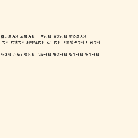
糖尿病内科
心臓内科
血液内科
腫瘍内科
感染症内科
析内科
女性内科
脳神経内科
老年内科
疼痛緩和内科
肝臓内科
乳腺外科
心臓血管外科
心臓外科
腫瘍外科
胸部外科
腹部外科