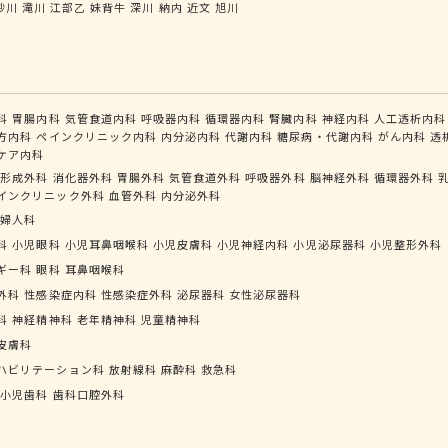
砂川
滝川
江部乙
妹背牛
深川
納内
近文
旭川
科
胃腸内科
気管食道内科
呼吸器内科
循環器内科
腎臓内科
神経内科
人工透析内科
方内科
ペインクリニック内科
内分泌内科
代謝内科
糖尿病・代謝内科
がん内科
透
ケア内科
形成外科
消化器外科
胃腸外科
気管食道外科
呼吸器外科
脳神経外科
循環器外科
インクリニック外科
血管外科
内分泌外科
婦人科
科
小児眼科
小児耳鼻咽喉科
小児皮膚科
小児神経内科
小児泌尿器科
小児整形外科
ギー科
眼科
耳鼻咽喉科
外科
性感染症内科
性感染症外科
泌尿器科
女性泌尿器科
科
神経精神科
老年精神科
児童精神科
皮膚科
ハビリテーション科
放射線科
麻酔科
救急科
小児歯科
歯科口腔外科