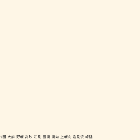
公園
大麻
野幌
高砂
江別
豊幌
幌向
上幌向
岩見沢
峰延