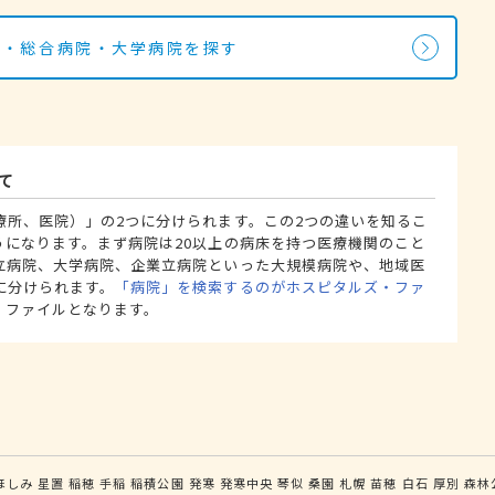
院・総合病院・大学病院を探す
て
療所、医院）」の2つに分けられます。この2つの違いを知るこ
うになります。まず病院は20以上の病床を持つ医療機関のこと
立病院、大学病院、企業立病院といった大規模病院や、地域医
に分けられます。
「病院」を検索するのがホスピタルズ・ファ
・ファイルとなります。
ほしみ
星置
稲穂
手稲
稲積公園
発寒
発寒中央
琴似
桑園
札幌
苗穂
白石
厚別
森林