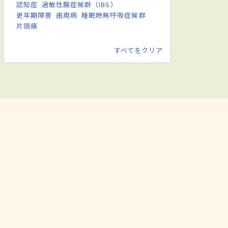
認知症
過敏性腸症候群（IBS）
更年期障害
歯周病
睡眠時無呼吸症候群
片頭痛
すべてをクリア