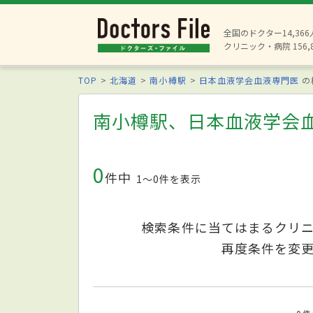
全国のドクター14,36
クリニック・病院 156,
TOP
北海道
南小樽駅
日本血液学会血液専門医
の
南小樽駅、日本血液学会
0
件中
1〜0件を表示
検索条件に当てはまるクリ
再度条件を変