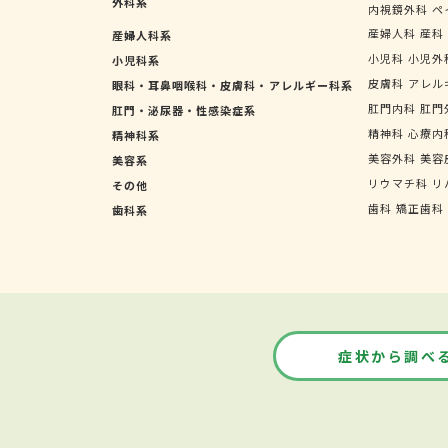
外科系
内視鏡外科
ペ
産婦人科
産科
産婦人科系
小児科
小児外
小児科系
皮膚科
アレル
眼科・耳鼻咽喉科・皮膚科・アレルギー科系
肛門内科
肛門
肛門・泌尿器・性感染症系
精神科
心療内
精神科系
美容外科
美容
美容系
リウマチ科
リ
その他
歯科
矯正歯科
歯科系
症状から調べ