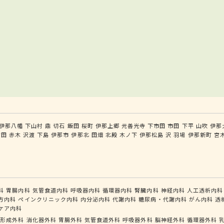
伊那八幡
下山村
鼎
切石
飯田
桜町
伊那上郷
元善光寺
下市田
市田
下平
山吹
伊那
宮田
赤木
沢渡
下島
伊那市
伊那北
田畑
北殿
木ノ下
伊那松島
沢
羽場
伊那新町
宮
科
胃腸内科
気管食道内科
呼吸器内科
循環器内科
腎臓内科
神経内科
人工透析内科
方内科
ペインクリニック内科
内分泌内科
代謝内科
糖尿病・代謝内科
がん内科
透
ケア内科
形成外科
消化器外科
胃腸外科
気管食道外科
呼吸器外科
脳神経外科
循環器外科