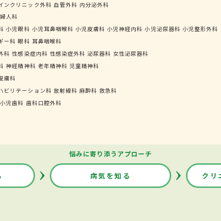
インクリニック外科
血管外科
内分泌外科
婦人科
科
小児眼科
小児耳鼻咽喉科
小児皮膚科
小児神経内科
小児泌尿器科
小児整形外科
ギー科
眼科
耳鼻咽喉科
外科
性感染症内科
性感染症外科
泌尿器科
女性泌尿器科
科
神経精神科
老年精神科
児童精神科
皮膚科
ハビリテーション科
放射線科
麻酔科
救急科
小児歯科
歯科口腔外科
悩みに寄り添うアプローチ
る
病気を知る
クリ