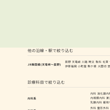
他の沿線・駅で絞り込む
辰野
天竜峡
川路
時又
駄科
毛賀
JR飯田線(天竜峡～辰野)
伊那福岡
小町屋
駒ケ根
大田切
診療科目で絞り込む
内科
消化器内
内視鏡内科
漢
内科系
乳腺内科
緩和
外科
整形外科