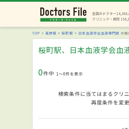
全国のドクター14,36
クリニック・病院 156,
TOP
長野県
桜町駅
日本血液学会血液専門医
の検
桜町駅、日本血液学会血
0
件中
1〜0件を表示
検索条件に当てはまるクリ
再度条件を変