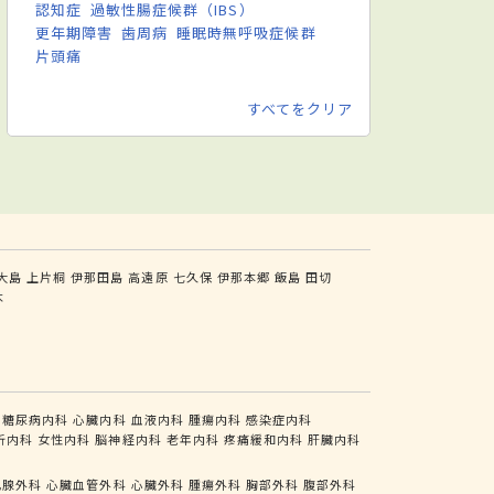
認知症
過敏性腸症候群（IBS）
更年期障害
歯周病
睡眠時無呼吸症候群
片頭痛
すべてをクリア
大島
上片桐
伊那田島
高遠原
七久保
伊那本郷
飯島
田切
木
糖尿病内科
心臓内科
血液内科
腫瘍内科
感染症内科
析内科
女性内科
脳神経内科
老年内科
疼痛緩和内科
肝臓内科
乳腺外科
心臓血管外科
心臓外科
腫瘍外科
胸部外科
腹部外科