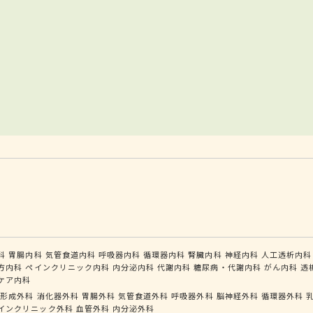
科
胃腸内科
気管食道内科
呼吸器内科
循環器内科
腎臓内科
神経内科
人工透析内科
方内科
ペインクリニック内科
内分泌内科
代謝内科
糖尿病・代謝内科
がん内科
透
ケア内科
形成外科
消化器外科
胃腸外科
気管食道外科
呼吸器外科
脳神経外科
循環器外科
インクリニック外科
血管外科
内分泌外科