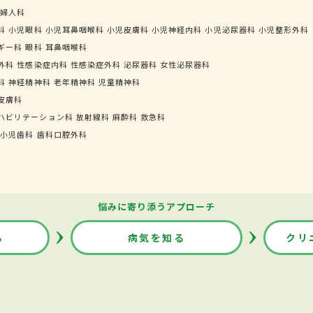
婦人科
科
小児眼科
小児耳鼻咽喉科
小児皮膚科
小児神経内科
小児泌尿器科
小児整形外科
ギー科
眼科
耳鼻咽喉科
外科
性感染症内科
性感染症外科
泌尿器科
女性泌尿器科
科
神経精神科
老年精神科
児童精神科
皮膚科
ハビリテーション科
放射線科
麻酔科
救急科
小児歯科
歯科口腔外科
悩みに寄り添うアプローチ
る
病気を知る
クリ