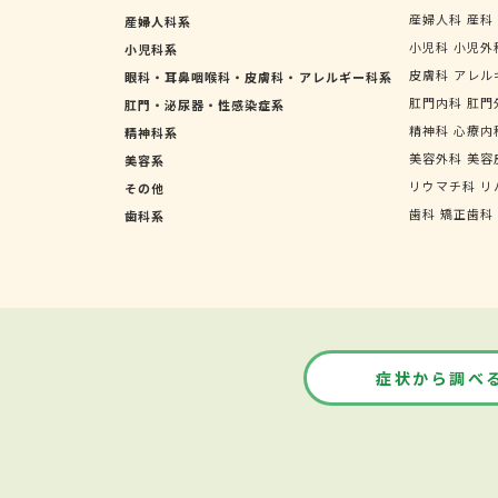
産婦人科
産科
産婦人科系
小児科
小児外
小児科系
皮膚科
アレル
眼科・耳鼻咽喉科・皮膚科・アレルギー科系
肛門内科
肛門
肛門・泌尿器・性感染症系
精神科
心療内
精神科系
美容外科
美容
美容系
リウマチ科
リ
その他
歯科
矯正歯科
歯科系
症状から調べ