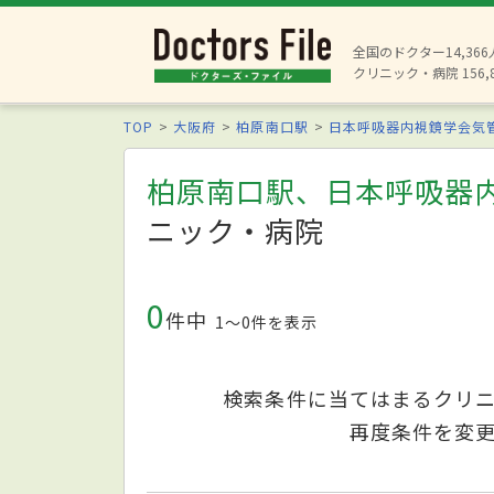
全国のドクター14,36
クリニック・病院 156,
TOP
大阪府
柏原南口駅
日本呼吸器内視鏡学会気
柏原南口駅、日本呼吸器
ニック・病院
0
件中
1〜0件を表示
検索条件に当てはまるクリ
再度条件を変