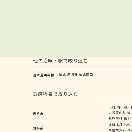
他の沿線・駅で絞り込む
柏原
道明寺
柏原南口
近鉄道明寺線
診療科目で絞り込む
内科
消化器内
内視鏡内科
漢
内科系
乳腺内科
緩和
外科
整形外科
外科系
内視鏡外科
ペ