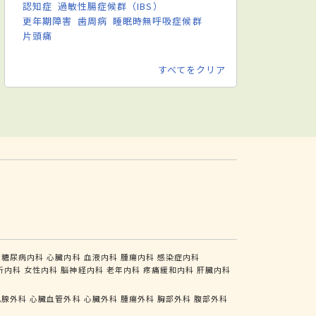
認知症
過敏性腸症候群（IBS）
更年期障害
歯周病
睡眠時無呼吸症候群
片頭痛
すべてをクリア
糖尿病内科
心臓内科
血液内科
腫瘍内科
感染症内科
析内科
女性内科
脳神経内科
老年内科
疼痛緩和内科
肝臓内科
乳腺外科
心臓血管外科
心臓外科
腫瘍外科
胸部外科
腹部外科