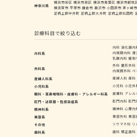
横浜市栄区
横浜市泉区
横浜市青葉区
横浜市都筑
神奈川県
横須賀市
平塚市
鎌倉市
藤沢市
小田原市
茅ヶ崎
足柄上郡中井町
足柄上郡大井町
足柄上郡松田町
診療科目で絞り込む
内科
消化器内
内視鏡内科
漢
内科系
乳腺内科
緩和
外科
整形外科
外科系
内視鏡外科
ペ
産婦人科
産科
産婦人科系
小児科
小児外
小児科系
皮膚科
アレル
眼科・耳鼻咽喉科・皮膚科・アレルギー科系
肛門内科
肛門
肛門・泌尿器・性感染症系
精神科
心療内
精神科系
美容外科
美容
美容系
リウマチ科
リ
その他
歯科
矯正歯科
歯科系