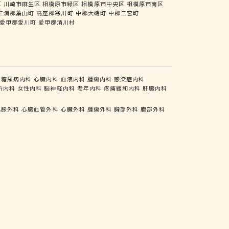
区
川崎市麻生区
相模原市緑区
相模原市中央区
相模原市南区
三浦郡葉山町
高座郡寒川町
中郡大磯町
中郡二宮町
愛甲郡愛川町
愛甲郡清川村
糖尿病内科
心臓内科
血液内科
腫瘍内科
感染症内科
析内科
女性内科
脳神経内科
老年内科
疼痛緩和内科
肝臓内科
乳腺外科
心臓血管外科
心臓外科
腫瘍外科
胸部外科
腹部外科