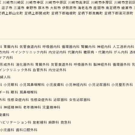
区
川崎市川崎区
川崎市幸区
川崎市中原区
川崎市高津区
川崎市多摩区
川崎市宮前
市
逗子市
三浦市
秦野市
厚木市
大和市
伊勢原市
海老名市
座間市
南足柄市
綾瀬市
足柄上郡山北町
足柄上郡開成町
足柄下郡箱根町
足柄下郡真鶴町
足柄下郡湯河原町
科
胃腸内科
気管食道内科
呼吸器内科
循環器内科
腎臓内科
神経内科
人工透析内科
方内科
ペインクリニック内科
内分泌内科
代謝内科
糖尿病・代謝内科
がん内科
透
ケア内科
形成外科
消化器外科
胃腸外科
気管食道外科
呼吸器外科
脳神経外科
循環器外科
インクリニック外科
血管外科
内分泌外科
婦人科
科
小児眼科
小児耳鼻咽喉科
小児皮膚科
小児神経内科
小児泌尿器科
小児整形外科
ギー科
眼科
耳鼻咽喉科
外科
性感染症内科
性感染症外科
泌尿器科
女性泌尿器科
科
神経精神科
老年精神科
児童精神科
皮膚科
ハビリテーション科
放射線科
麻酔科
救急科
小児歯科
歯科口腔外科