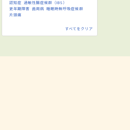
認知症
過敏性腸症候群（IBS）
更年期障害
歯周病
睡眠時無呼吸症候群
片頭痛
すべてをクリア