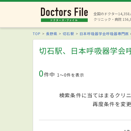
全国のドクター14,35
クリニック・病院 156,
TOP
長野県
切石駅
日本呼吸器学会呼吸器専門医
切石駅、日本呼吸器学会
0
件中
1〜0件を表示
検索条件に当てはまるクリ
再度条件を変