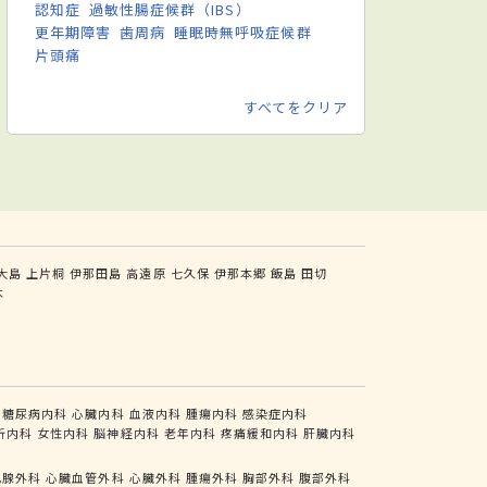
認知症
過敏性腸症候群（IBS）
更年期障害
歯周病
睡眠時無呼吸症候群
片頭痛
すべてをクリア
大島
上片桐
伊那田島
高遠原
七久保
伊那本郷
飯島
田切
木
糖尿病内科
心臓内科
血液内科
腫瘍内科
感染症内科
析内科
女性内科
脳神経内科
老年内科
疼痛緩和内科
肝臓内科
乳腺外科
心臓血管外科
心臓外科
腫瘍外科
胸部外科
腹部外科