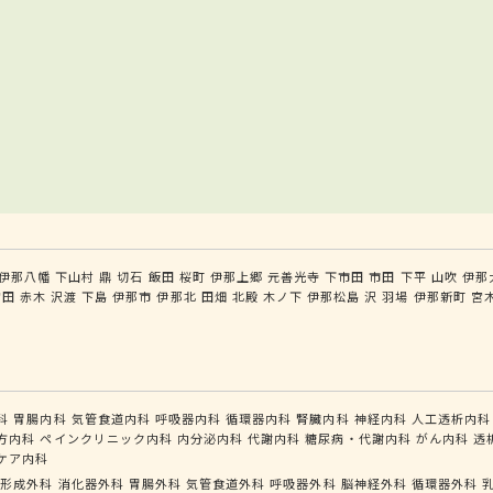
伊那八幡
下山村
鼎
切石
飯田
桜町
伊那上郷
元善光寺
下市田
市田
下平
山吹
伊那
宮田
赤木
沢渡
下島
伊那市
伊那北
田畑
北殿
木ノ下
伊那松島
沢
羽場
伊那新町
宮
科
胃腸内科
気管食道内科
呼吸器内科
循環器内科
腎臓内科
神経内科
人工透析内科
方内科
ペインクリニック内科
内分泌内科
代謝内科
糖尿病・代謝内科
がん内科
透
ケア内科
形成外科
消化器外科
胃腸外科
気管食道外科
呼吸器外科
脳神経外科
循環器外科