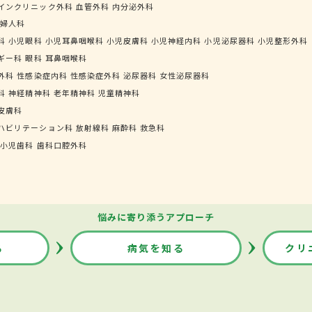
インクリニック外科
血管外科
内分泌外科
婦人科
科
小児眼科
小児耳鼻咽喉科
小児皮膚科
小児神経内科
小児泌尿器科
小児整形外科
ギー科
眼科
耳鼻咽喉科
外科
性感染症内科
性感染症外科
泌尿器科
女性泌尿器科
科
神経精神科
老年精神科
児童精神科
皮膚科
ハビリテーション科
放射線科
麻酔科
救急科
小児歯科
歯科口腔外科
悩みに寄り添うアプローチ
る
病気を知る
クリ