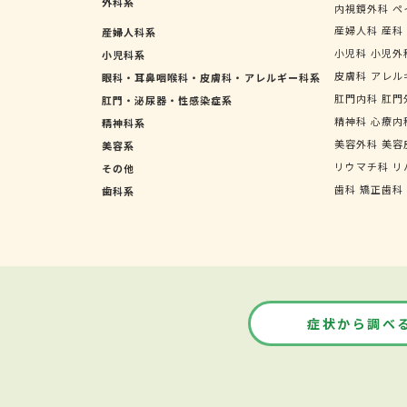
外科系
内視鏡外科
ペ
産婦人科
産科
産婦人科系
小児科
小児外
小児科系
皮膚科
アレル
眼科・耳鼻咽喉科・皮膚科・アレルギー科系
肛門内科
肛門
肛門・泌尿器・性感染症系
精神科
心療内
精神科系
美容外科
美容
美容系
リウマチ科
リ
その他
歯科
矯正歯科
歯科系
症状から調べ