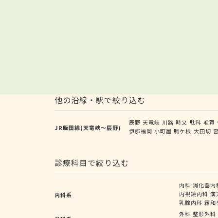
他の沿線・駅で絞り込む
辰野
天竜峡
川路
時又
駄科
毛賀
JR飯田線(天竜峡～辰野)
伊那福岡
小町屋
駒ケ根
大田切
診療科目で絞り込む
内科
消化器内
内視鏡内科
漢
内科系
乳腺内科
緩和
外科
整形外科