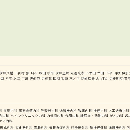
伊那八幡
下山村
鼎
切石
飯田
桜町
伊那上郷
元善光寺
下市田
市田
下平
山吹
伊那
宮田
赤木
沢渡
下島
伊那市
伊那北
田畑
北殿
木ノ下
伊那松島
沢
羽場
伊那新町
宮
科
胃腸内科
気管食道内科
呼吸器内科
循環器内科
腎臓内科
神経内科
人工透析内科
方内科
ペインクリニック内科
内分泌内科
代謝内科
糖尿病・代謝内科
がん内科
透
ケア内科
形成外科
消化器外科
胃腸外科
気管食道外科
呼吸器外科
脳神経外科
循環器外科