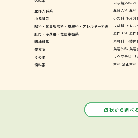
外科系
内視鏡外科
ペ
産婦人科
産科
産婦人科系
小児科
小児外
小児科系
皮膚科
アレル
眼科・耳鼻咽喉科・皮膚科・アレルギー科系
肛門内科
肛門
肛門・泌尿器・性感染症系
精神科
心療内
精神科系
美容外科
美容
美容系
リウマチ科
リ
その他
歯科
矯正歯科
歯科系
症状から調べ