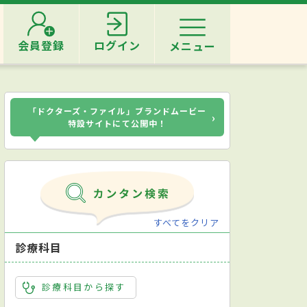
会員登録
ログイン
メニュー
「ドクターズ・ファイル」ブランドムービー
›
特設サイトにて公開中！
すべてをクリア
診療科目
診療科目から探す