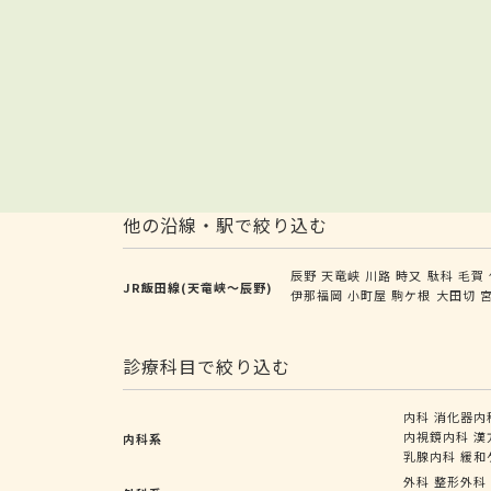
他の沿線・駅で絞り込む
辰野
天竜峡
川路
時又
駄科
毛賀
JR飯田線(天竜峡～辰野)
伊那福岡
小町屋
駒ケ根
大田切
診療科目で絞り込む
内科
消化器内
内視鏡内科
漢
内科系
乳腺内科
緩和
外科
整形外科