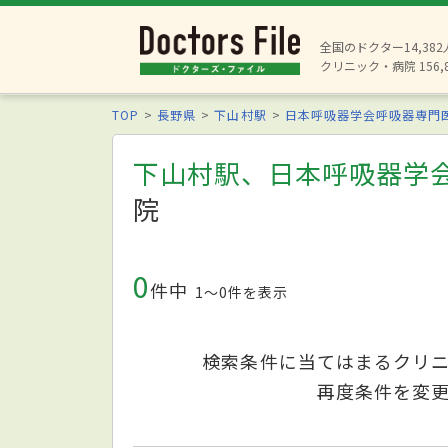
全国のドクター14,38
クリニック・病院 156,
TOP
長野県
下山村駅
日本呼吸器学会呼吸器専門
下山村駅、日本呼吸器学
院
0
件中
1〜0件を表示
検索条件に当てはまるクリ
再度条件を変