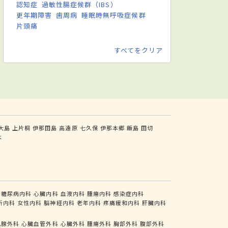
認知症
過敏性腸症候群（IBS）
更年期障害
歯周病
睡眠時無呼吸症候群
片頭痛
すべてをクリア
大島
上片桐
伊那田島
高遠原
七久保
伊那本郷
飯島
田切
木
糖尿病内科
心臓内科
血液内科
腫瘍内科
感染症内科
析内科
女性内科
脳神経内科
老年内科
疼痛緩和内科
肝臓内科
乳腺外科
心臓血管外科
心臓外科
腫瘍外科
胸部外科
腹部外科