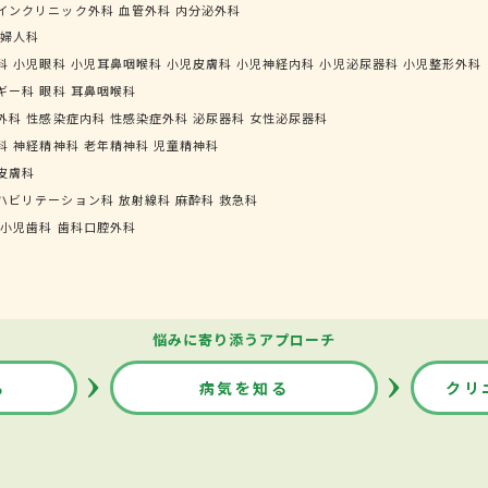
インクリニック外科
血管外科
内分泌外科
婦人科
科
小児眼科
小児耳鼻咽喉科
小児皮膚科
小児神経内科
小児泌尿器科
小児整形外科
ギー科
眼科
耳鼻咽喉科
外科
性感染症内科
性感染症外科
泌尿器科
女性泌尿器科
科
神経精神科
老年精神科
児童精神科
皮膚科
ハビリテーション科
放射線科
麻酔科
救急科
小児歯科
歯科口腔外科
悩みに寄り添うアプローチ
る
病気を知る
クリ