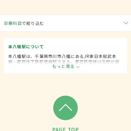
診療科目
で絞り込む
本八幡駅について
本八幡駅は、千葉県市川市八幡にあるJR東日本総武本
線・都営地下鉄新宿線駅である。都営新宿線は当駅が終
もっと見る
着駅であり、かつJR総武本線との接続駅となっている。
周辺には金融機関・行政機関・商業施設が立ち並び、多
くの面で市の中心となっている。
PAGE TOP