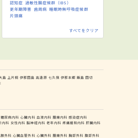
認知症
過敏性腸症候群（IBS）
更年期障害
歯周病
睡眠時無呼吸症候群
片頭痛
すべてをクリア
大島
上片桐
伊那田島
高遠原
七久保
伊那本郷
飯島
田切
木
糖尿病内科
心臓内科
血液内科
腫瘍内科
感染症内科
析内科
女性内科
脳神経内科
老年内科
疼痛緩和内科
肝臓内科
乳腺外科
心臓血管外科
心臓外科
腫瘍外科
胸部外科
腹部外科