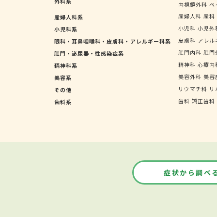
外科系
内視鏡外科
ペ
産婦人科
産科
産婦人科系
小児科
小児外
小児科系
皮膚科
アレル
眼科・耳鼻咽喉科・皮膚科・アレルギー科系
肛門内科
肛門
肛門・泌尿器・性感染症系
精神科
心療内
精神科系
美容外科
美容
美容系
リウマチ科
リ
その他
歯科
矯正歯科
歯科系
症状から調べ