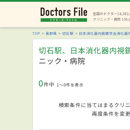
全国のドクター14,38
クリニック・病院 156,
TOP
長野県
切石駅
日本消化器内視鏡学会消化器
切石駅、日本消化器内視
ニック・病院
0
件中
1〜0件を表示
検索条件に当てはまるクリ
再度条件を変