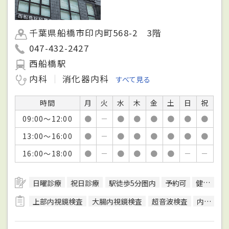
千葉県船橋市印内町568-2 3階
047-432-2427
西船橋駅
内科
消化器内科
すべて見る
時間
月
火
水
木
金
土
日
祝
09:00～12:00
●
－
●
●
●
●
●
●
13:00～16:00
●
－
●
●
●
●
●
●
16:00～18:00
●
－
●
●
●
●
－
－
日曜診療
祝日診療
駅徒歩5分圏内
予約可
健康診断対応
上部内視鏡検査
大腸内視鏡検査
超音波検査
内視鏡検査