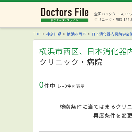
全国のドクター14,36
クリニック・病院 156,
TOP
神奈川県
横浜市西区
日本消化器内視鏡学会
横浜市西区、日本消化器
クリニック・病院
0
件中
1〜0件を表示
検索条件に当てはまるクリ
再度条件を変