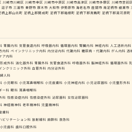
区
川崎市川崎区
川崎市幸区
川崎市中原区
川崎市高津区
川崎市多摩区
川崎市宮前
市
逗子市
三浦市
秦野市
厚木市
大和市
伊勢原市
海老名市
座間市
南足柄市
綾瀬市
足柄上郡山北町
足柄上郡開成町
足柄下郡箱根町
足柄下郡真鶴町
足柄下郡湯河原町
科
胃腸内科
気管食道内科
呼吸器内科
循環器内科
腎臓内科
神経内科
人工透析内科
方内科
ペインクリニック内科
内分泌内科
代謝内科
糖尿病・代謝内科
がん内科
透
ケア内科
形成外科
消化器外科
胃腸外科
気管食道外科
呼吸器外科
脳神経外科
循環器外科
インクリニック外科
血管外科
内分泌外科
婦人科
科
小児眼科
小児耳鼻咽喉科
小児皮膚科
小児神経内科
小児泌尿器科
小児整形外科
ギー科
眼科
耳鼻咽喉科
外科
性感染症内科
性感染症外科
泌尿器科
女性泌尿器科
科
神経精神科
老年精神科
児童精神科
皮膚科
ハビリテーション科
放射線科
麻酔科
救急科
小児歯科
歯科口腔外科