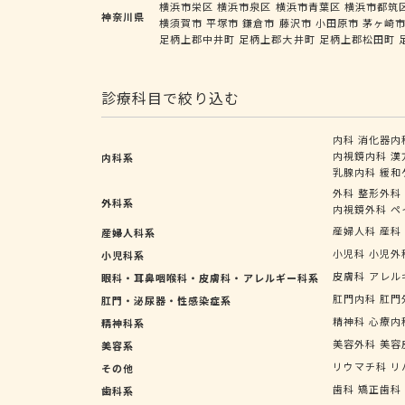
横浜市栄区
横浜市泉区
横浜市青葉区
横浜市都筑
神奈川県
横須賀市
平塚市
鎌倉市
藤沢市
小田原市
茅ヶ崎
足柄上郡中井町
足柄上郡大井町
足柄上郡松田町
診療科目で絞り込む
内科
消化器内
内視鏡内科
漢
内科系
乳腺内科
緩和
外科
整形外科
外科系
内視鏡外科
ペ
産婦人科
産科
産婦人科系
小児科
小児外
小児科系
皮膚科
アレル
眼科・耳鼻咽喉科・皮膚科・アレルギー科系
肛門内科
肛門
肛門・泌尿器・性感染症系
精神科
心療内
精神科系
美容外科
美容
美容系
リウマチ科
リ
その他
歯科
矯正歯科
歯科系