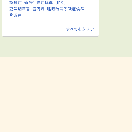
認知症
過敏性腸症候群（IBS）
更年期障害
歯周病
睡眠時無呼吸症候群
片頭痛
すべてをクリア