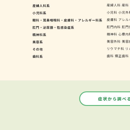
産婦人科
産科
産婦人科系
小児科
小児外
小児科系
皮膚科
アレル
眼科・耳鼻咽喉科・皮膚科・アレルギー科系
肛門内科
肛門
肛門・泌尿器・性感染症系
精神科
心療内
精神科系
美容外科
美容
美容系
リウマチ科
リ
その他
歯科
矯正歯科
歯科系
症状から調べ