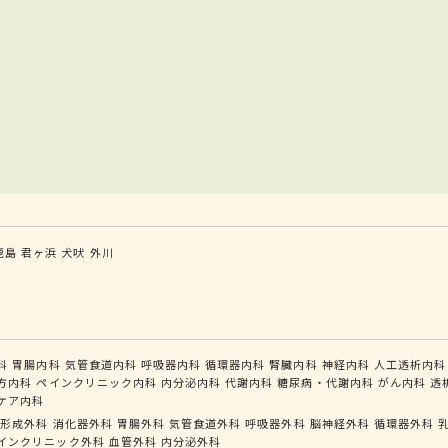
鹿島
君ヶ浜
犬吠
外川
科
胃腸内科
気管食道内科
呼吸器内科
循環器内科
腎臓内科
神経内科
人工透析内科
方内科
ペインクリニック内科
内分泌内科
代謝内科
糖尿病・代謝内科
がん内科
透
ケア内科
形成外科
消化器外科
胃腸外科
気管食道外科
呼吸器外科
脳神経外科
循環器外科
インクリニック外科
血管外科
内分泌外科