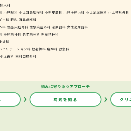
婦人科
科
小児眼科
小児耳鼻咽喉科
小児皮膚科
小児神経内科
小児泌尿器科
小児整形外科
ギー科
眼科
耳鼻咽喉科
外科
性感染症内科
性感染症外科
泌尿器科
女性泌尿器科
科
神経精神科
老年精神科
児童精神科
皮膚科
ハビリテーション科
放射線科
麻酔科
救急科
小児歯科
歯科口腔外科
悩みに寄り添うアプローチ
る
病気を知る
クリ