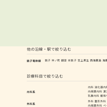
他の沿線・駅で絞り込む
銚子
仲ノ町
観音
本銚子
笠上黒生
西海鹿島
海
銚子電鉄線
診療科目で絞り込む
内科
消化器内
内視鏡内科
漢
内科系
乳腺内科
緩和
外科
整形外科
外科系
内視鏡外科
ペ