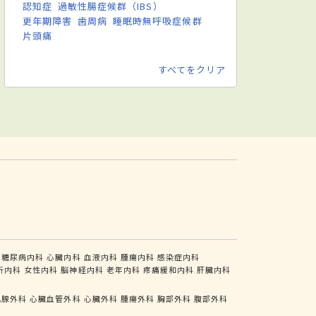
認知症
過敏性腸症候群（IBS）
更年期障害
歯周病
睡眠時無呼吸症候群
片頭痛
すべてをクリア
糖尿病内科
心臓内科
血液内科
腫瘍内科
感染症内科
析内科
女性内科
脳神経内科
老年内科
疼痛緩和内科
肝臓内科
乳腺外科
心臓血管外科
心臓外科
腫瘍外科
胸部外科
腹部外科