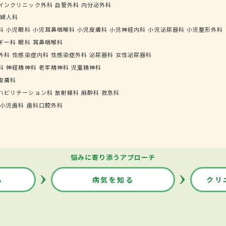
インクリニック外科
血管外科
内分泌外科
婦人科
科
小児眼科
小児耳鼻咽喉科
小児皮膚科
小児神経内科
小児泌尿器科
小児整形外科
ギー科
眼科
耳鼻咽喉科
外科
性感染症内科
性感染症外科
泌尿器科
女性泌尿器科
科
神経精神科
老年精神科
児童精神科
皮膚科
ハビリテーション科
放射線科
麻酔科
救急科
小児歯科
歯科口腔外科
悩みに寄り添うアプローチ
る
病気を知る
クリ