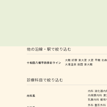
他の沿線・駅で絞り込む
大館
好摩
東大更
大更
平館
北
十和田八幡平四季彩ライン
大滝温泉
扇田
東大館
診療科目で絞り込む
内科
消化器内
内視鏡内科
漢
内科系
乳腺内科
緩和
外科
整形外科