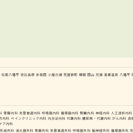
森
松尾八幡平
安比高原
赤坂田
小屋の畑
荒屋新町
横間
田山
兄畑
湯瀬温泉
八幡平
科
胃腸内科
気管食道内科
呼吸器内科
循環器内科
腎臓内科
神経内科
人工透析内科
方内科
ペインクリニック内科
内分泌内科
代謝内科
糖尿病・代謝内科
がん内科
透
ケア内科
形成外科
消化器外科
胃腸外科
気管食道外科
呼吸器外科
脳神経外科
循環器外科