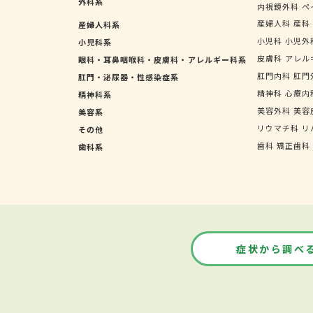
外科系
内視鏡外科
ペ
産婦人科
産科
産婦人科系
小児科
小児外
小児科系
皮膚科
アレル
眼科・耳鼻咽喉科・皮膚科・アレルギー科系
肛門内科
肛門
肛門・泌尿器・性感染症系
精神科
心療内
精神科系
美容外科
美容
美容系
リウマチ科
リ
その他
歯科
矯正歯科
歯科系
症状から調べ