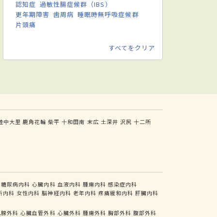
認知症
過敏性腸症候群（IBS）
更年期障害
歯周病
睡眠時無呼吸症候群
片頭痛
すべてをクリア
陸中大里
鹿角花輪
柴平
十和田南
末広
土深井
沢尻
十二所
糖尿病内科
心臓内科
血液内科
腫瘍内科
感染症内科
析内科
女性内科
脳神経内科
老年内科
疼痛緩和内科
肝臓内科
乳腺外科
心臓血管外科
心臓外科
腫瘍外科
胸部外科
腹部外科