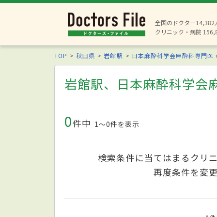
全国のドクター14,38
クリニック・病院 156,
TOP
秋田県
岩館駅
日本麻酔科学会麻酔科専門医
岩館駅、日本麻酔科学会
0
件中
1〜0件を表示
検索条件に当てはまるクリ
再度条件を変