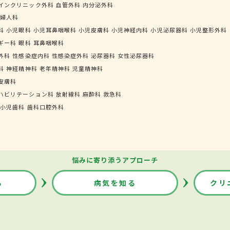
インクリニック外科
血管外科
内分泌外科
婦人科
科
小児眼科
小児耳鼻咽喉科
小児皮膚科
小児神経内科
小児泌尿器科
小児整形外科
ギー科
眼科
耳鼻咽喉科
外科
性感染症内科
性感染症外科
泌尿器科
女性泌尿器科
科
神経精神科
老年精神科
児童精神科
皮膚科
ハビリテーション科
放射線科
麻酔科
救急科
小児歯科
歯科口腔外科
悩みに寄り添うアプローチ
る
病気を知る
クリ