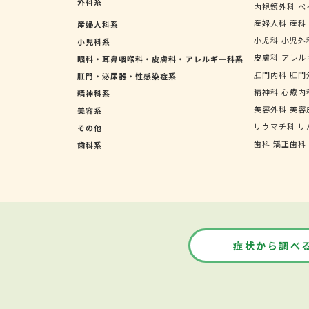
外科系
内視鏡外科
ペ
産婦人科
産科
産婦人科系
小児科
小児外
小児科系
皮膚科
アレル
眼科・耳鼻咽喉科・皮膚科・アレルギー科系
肛門内科
肛門
肛門・泌尿器・性感染症系
精神科
心療内
精神科系
美容外科
美容
美容系
リウマチ科
リ
その他
歯科
矯正歯科
歯科系
症状から調べ