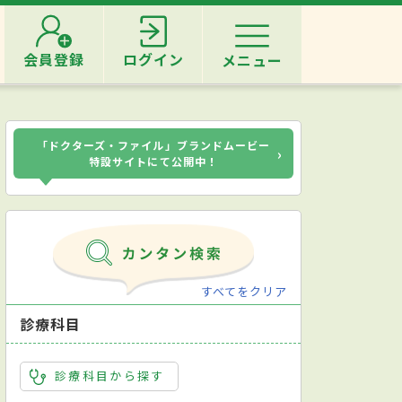
会員登録
ログイン
メニュー
「ドクターズ・ファイル」ブランドムービー
›
特設サイトにて公開中！
すべてをクリア
診療科目
診療科目から探す