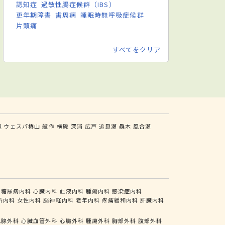
認知症
過敏性腸症候群（IBS）
更年期障害
歯周病
睡眠時無呼吸症候群
片頭痛
すべてをクリア
辺
ウェスパ椿山
艫作
横磯
深浦
広戸
追良瀬
驫木
風合瀬
糖尿病内科
心臓内科
血液内科
腫瘍内科
感染症内科
析内科
女性内科
脳神経内科
老年内科
疼痛緩和内科
肝臓内科
乳腺外科
心臓血管外科
心臓外科
腫瘍外科
胸部外科
腹部外科