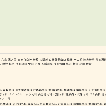
森
八森
滝ノ間
あきた白神
岩館
大間越
白神岳登山口
松神
十二湖
陸奥岩崎
陸奥沢
沢
鳴沢
越水
陸奥森田
中田
木造
五所川原
陸奥鶴田
鶴泊
板柳
林崎
藤崎
科
胃腸内科
気管食道内科
呼吸器内科
循環器内科
腎臓内科
神経内科
人工透析内科
方内科
ペインクリニック内科
内分泌内科
代謝内科
糖尿病・代謝内科
がん内科
透
ケア内科
形成外科
消化器外科
胃腸外科
気管食道外科
呼吸器外科
脳神経外科
循環器外科