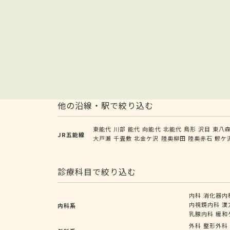
他の沿線・駅で絞り込む
東能代
川部
能代
向能代
北能代
鳥形
沢目
東八
JR五能線
大戸瀬
千畳敷
北金ケ沢
陸奥柳田
陸奥赤石
鰺ケ
診療科目で絞り込む
内科
消化器内
内視鏡内科
漢
内科系
乳腺内科
緩和
外科
整形外科