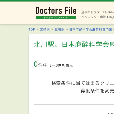
全国のドクター14,36
クリニック・病院 156,
TOP
宮崎県
北川駅
日本麻酔科学会麻酔科専門医
北川駅、日本麻酔科学会
0
件中
1〜0件を表示
検索条件に当てはまるクリ
再度条件を変