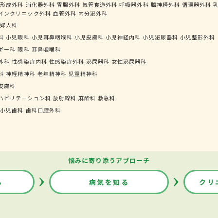
形成外科
消化器外科
胃腸外科
気管食道外科
呼吸器外科
脳神経外科
循環器外科
インクリニック外科
血管外科
内分泌外科
婦人科
科
小児眼科
小児耳鼻咽喉科
小児皮膚科
小児神経内科
小児泌尿器科
小児整形外科
ギー科
眼科
耳鼻咽喉科
外科
性感染症内科
性感染症外科
泌尿器科
女性泌尿器科
科
神経精神科
老年精神科
児童精神科
皮膚科
ハビリテーション科
放射線科
麻酔科
救急科
小児歯科
歯科口腔外科
悩みに寄り添うアプローチ
る
病気を知る
クリ