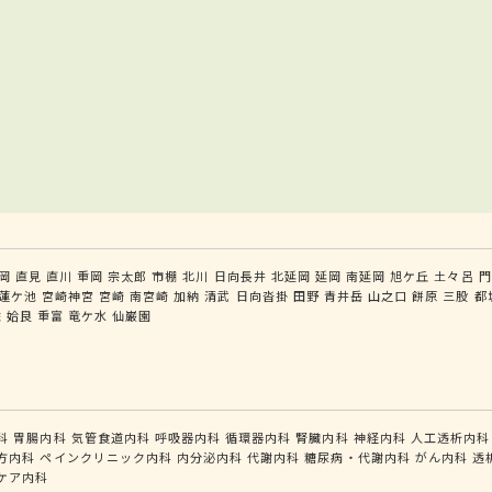
岡
直見
直川
重岡
宗太郎
市棚
北川
日向長井
北延岡
延岡
南延岡
旭ケ丘
土々呂
門
蓮ケ池
宮崎神宮
宮崎
南宮崎
加納
清武
日向沓掛
田野
青井岳
山之口
餅原
三股
都
佐
姶良
重富
竜ケ水
仙巌園
科
胃腸内科
気管食道内科
呼吸器内科
循環器内科
腎臓内科
神経内科
人工透析内科
方内科
ペインクリニック内科
内分泌内科
代謝内科
糖尿病・代謝内科
がん内科
透
ケア内科