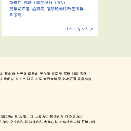
認知症
過敏性腸症候群（IBS）
更年期障害
歯周病
睡眠時無呼吸症候群
片頭痛
すべてをクリア
川
日向市
財光寺
南日向
美々津
東都農
都農
川南
高鍋
城
西都城
五十市
財部
北俣
大隅大川原
北永野田
霧島神宮
糖尿病内科
心臓内科
血液内科
腫瘍内科
感染症内科
析内科
女性内科
脳神経内科
老年内科
疼痛緩和内科
肝臓内科