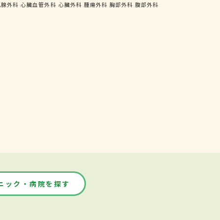
乳腺外科
心臓血管外科
心臓外科
腫瘍外科
胸部外科
腹部外科
ニック・病院を探す