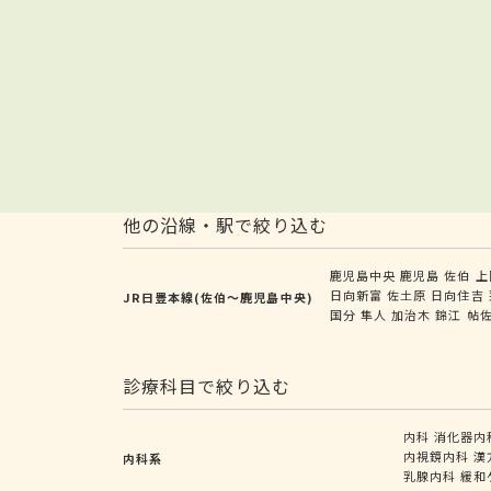
他の沿線・駅で絞り込む
鹿児島中央
鹿児島
佐伯
上
日向新富
佐土原
日向住吉
JR日豊本線(佐伯～鹿児島中央)
国分
隼人
加治木
錦江
帖
診療科目で絞り込む
内科
消化器内
内視鏡内科
漢
内科系
乳腺内科
緩和