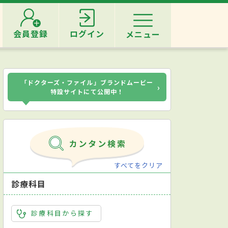
会員登録
ログイン
メニュー
「ドクターズ・ファイル」ブランドムービー
›
特設サイトにて公開中！
すべてをクリア
診療科目
診療科目から探す