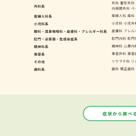
外科
整形外科
外科系
内視鏡外科
ペ
産婦人科
産科
産婦人科系
小児科
小児外
小児科系
皮膚科
アレル
眼科・耳鼻咽喉科・皮膚科・アレルギー科系
肛門内科
肛門
肛門・泌尿器・性感染症系
精神科
心療内
精神科系
美容外科
美容
美容系
リウマチ科
リ
その他
歯科
矯正歯科
歯科系
症状から調べ