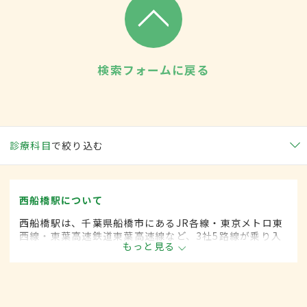
検索フォームに戻る
診療科目
で絞り込む
西船橋駅について
西船橋駅は、千葉県船橋市にあるJR各線・東京メトロ東
西線・東葉高速鉄道東葉高速線など、3社5路線が乗り入
もっと見る
れている。駅構内にはショッピングモールも併設されて
いて、多くの人に利用されている。