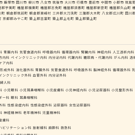
市
飯塚市
田川市
柳川市
八女市
筑後市
大川市
行橋市
豊前市
中間市
小郡市
筑紫
屋郡宇美町
糟屋郡篠栗町
糟屋郡志免町
糟屋郡須惠町
糟屋郡新宮町
糟屋郡久山町
川町
朝倉郡筑前町
朝倉郡東峰村
三井郡大刀洗町
三潴郡大木町
八女郡広川町
田川
町
京都郡みやこ町
築上郡吉富町
築上郡上毛町
築上郡築上町
科
胃腸内科
気管食道内科
呼吸器内科
循環器内科
腎臓内科
神経内科
人工透析内科
方内科
ペインクリニック内科
内分泌内科
代謝内科
糖尿病・代謝内科
がん内科
透
ケア内科
形成外科
消化器外科
胃腸外科
気管食道外科
呼吸器外科
脳神経外科
循環器外科
インクリニック外科
血管外科
内分泌外科
婦人科
科
小児眼科
小児耳鼻咽喉科
小児皮膚科
小児神経内科
小児泌尿器科
小児整形外科
ギー科
眼科
耳鼻咽喉科
外科
性感染症内科
性感染症外科
泌尿器科
女性泌尿器科
科
神経精神科
老年精神科
児童精神科
皮膚科
ハビリテーション科
放射線科
麻酔科
救急科
小児歯科
歯科口腔外科