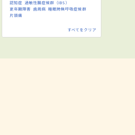
認知症
過敏性腸症候群（IBS）
更年期障害
歯周病
睡眠時無呼吸症候群
片頭痛
すべてをクリア