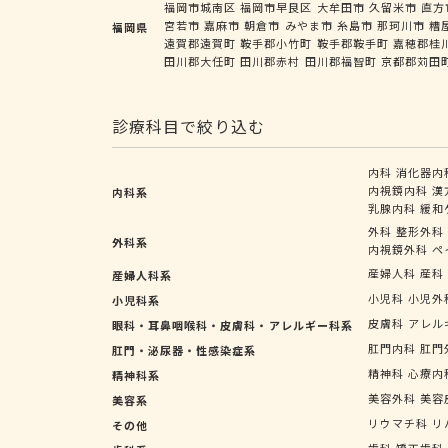
福岡市城南区
福岡市早良区
大牟田市
久留米市
直方
宮若市
嘉麻市
朝倉市
みやま市
糸島市
那珂川市
糟
福岡県
遠賀郡遠賀町
鞍手郡小竹町
鞍手郡鞍手町
嘉穂郡桂
田川郡大任町
田川郡赤村
田川郡福智町
京都郡苅田
診療科目で絞り込む
内科
消化器内
内視鏡内科
漢
内科系
乳腺内科
緩和
外科
整形外科
外科系
内視鏡外科
ペ
産婦人科
産科
産婦人科系
小児科
小児外
小児科系
皮膚科
アレル
眼科・耳鼻咽喉科・皮膚科・アレルギー科系
肛門内科
肛門
肛門・泌尿器・性感染症系
精神科
心療内
精神科系
美容外科
美容
美容系
リウマチ科
リ
その他
歯科
矯正歯科