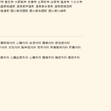
野市
春日市
大野城市
宗像市
太宰府市
古賀市
福津市
うきは市
糟屋郡粕屋町
遠賀郡芦屋町
遠賀郡水巻町
遠賀郡岡垣町
郡香春町
田川郡添田町
田川郡糸田町
田川郡川崎町
糖尿病内科
心臓内科
血液内科
腫瘍内科
感染症内科
析内科
女性内科
脳神経内科
老年内科
疼痛緩和内科
肝臓内科
乳腺外科
心臓血管外科
心臓外科
腫瘍外科
胸部外科
腹部外科