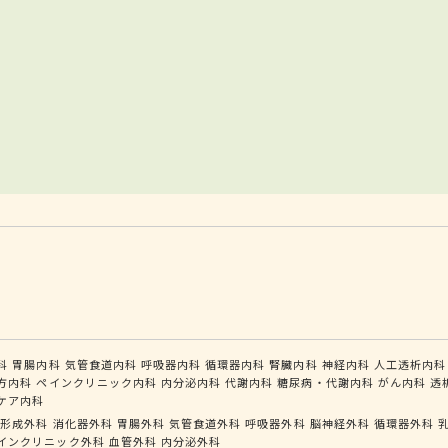
科
胃腸内科
気管食道内科
呼吸器内科
循環器内科
腎臓内科
神経内科
人工透析内科
方内科
ペインクリニック内科
内分泌内科
代謝内科
糖尿病・代謝内科
がん内科
透
ケア内科
形成外科
消化器外科
胃腸外科
気管食道外科
呼吸器外科
脳神経外科
循環器外科
インクリニック外科
血管外科
内分泌外科