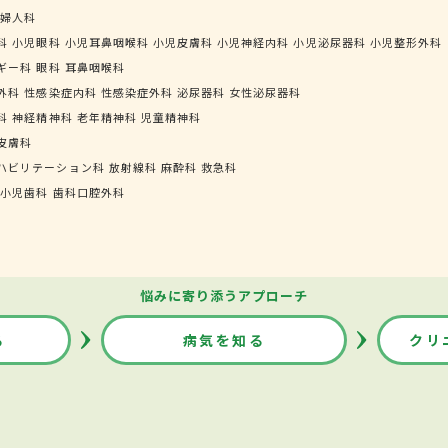
婦人科
科
小児眼科
小児耳鼻咽喉科
小児皮膚科
小児神経内科
小児泌尿器科
小児整形外科
ギー科
眼科
耳鼻咽喉科
外科
性感染症内科
性感染症外科
泌尿器科
女性泌尿器科
科
神経精神科
老年精神科
児童精神科
皮膚科
ハビリテーション科
放射線科
麻酔科
救急科
小児歯科
歯科口腔外科
悩みに寄り添うアプローチ
る
病気を知る
クリ