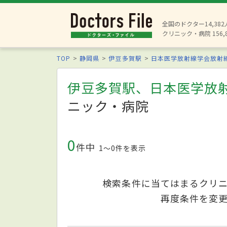
全国のドクター14,38
クリニック・病院 156,
TOP
静岡県
伊豆多賀駅
日本医学放射線学会放射
伊豆多賀駅、日本医学放
ニック・病院
0
件中
1〜0件を表示
検索条件に当てはまるクリ
再度条件を変