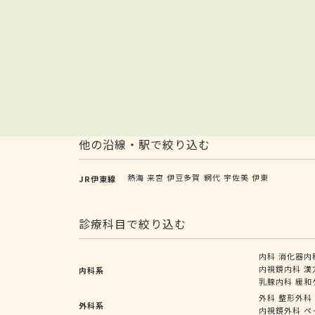
他の沿線・駅で絞り込む
熱海
来宮
伊豆多賀
網代
宇佐美
伊東
JR伊東線
診療科目で絞り込む
内科
消化器内
内視鏡内科
漢
内科系
乳腺内科
緩和
外科
整形外科
外科系
内視鏡外科
ペ