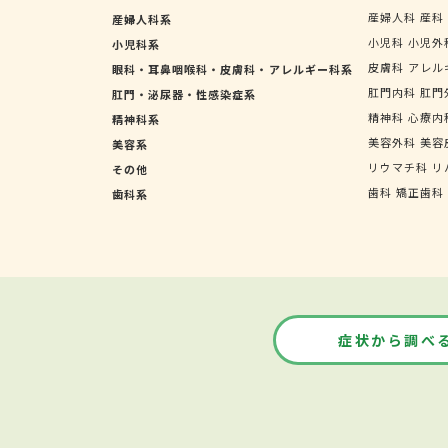
産婦人科
産科
産婦人科系
小児科
小児外
小児科系
皮膚科
アレル
眼科・耳鼻咽喉科・皮膚科・アレルギー科系
肛門内科
肛門
肛門・泌尿器・性感染症系
精神科
心療内
精神科系
美容外科
美容
美容系
リウマチ科
リ
その他
歯科
矯正歯科
歯科系
症状から調べ