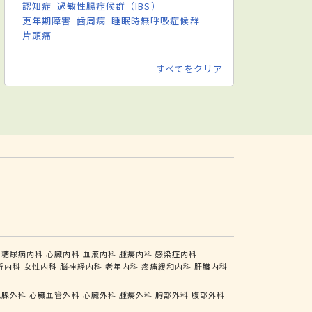
認知症
過敏性腸症候群（IBS）
更年期障害
歯周病
睡眠時無呼吸症候群
片頭痛
すべてをクリア
糖尿病内科
心臓内科
血液内科
腫瘍内科
感染症内科
析内科
女性内科
脳神経内科
老年内科
疼痛緩和内科
肝臓内科
乳腺外科
心臓血管外科
心臓外科
腫瘍外科
胸部外科
腹部外科