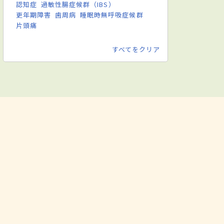
認知症
過敏性腸症候群（IBS）
更年期障害
歯周病
睡眠時無呼吸症候群
片頭痛
すべてをクリア