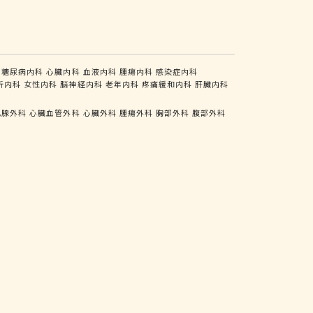
糖尿病内科
心臓内科
血液内科
腫瘍内科
感染症内科
析内科
女性内科
脳神経内科
老年内科
疼痛緩和内科
肝臓内科
乳腺外科
心臓血管外科
心臓外科
腫瘍外科
胸部外科
腹部外科