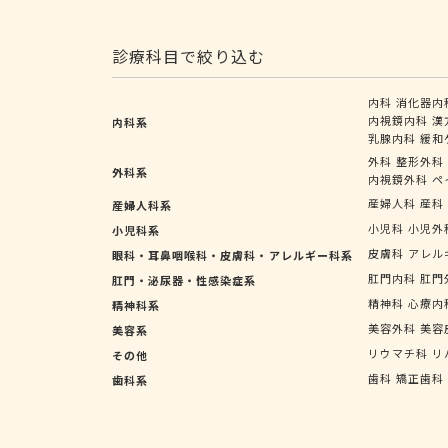
診療科目で絞り込む
内科
消化器内
内視鏡内科
漢
内科系
乳腺内科
緩和
外科
整形外科
外科系
内視鏡外科
ペ
産婦人科
産科
産婦人科系
小児科
小児外
小児科系
皮膚科
アレル
眼科・耳鼻咽喉科・皮膚科・アレルギー科系
肛門内科
肛門
肛門・泌尿器・性感染症系
精神科
心療内
精神科系
美容外科
美容
美容系
リウマチ科
リ
その他
歯科
矯正歯科
歯科系