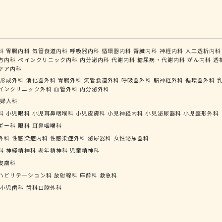
科
胃腸内科
気管食道内科
呼吸器内科
循環器内科
腎臓内科
神経内科
人工透析内科
方内科
ペインクリニック内科
内分泌内科
代謝内科
糖尿病・代謝内科
がん内科
透
ケア内科
形成外科
消化器外科
胃腸外科
気管食道外科
呼吸器外科
脳神経外科
循環器外科
インクリニック外科
血管外科
内分泌外科
婦人科
科
小児眼科
小児耳鼻咽喉科
小児皮膚科
小児神経内科
小児泌尿器科
小児整形外科
ギー科
眼科
耳鼻咽喉科
外科
性感染症内科
性感染症外科
泌尿器科
女性泌尿器科
科
神経精神科
老年精神科
児童精神科
皮膚科
ハビリテーション科
放射線科
麻酔科
救急科
小児歯科
歯科口腔外科