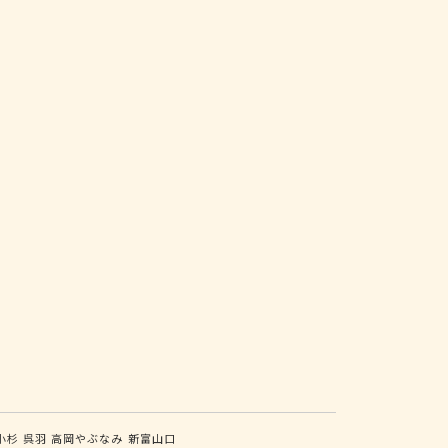
小杉
呉羽
高岡やぶなみ
新富山口