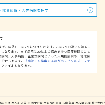
・総合病院・大学病院を探す
て
療所、医院）」の2つに分けられます。この2つの違いを知るこ
うになります。まず病院は20以上の病床を持つ医療機関のこと
立病院、大学病院、企業立病院といった大規模病院や、地域医
に分けられます。
「病院」を検索するのがホスピタルズ・ファ
・ファイルとなります。
黒部
生地
西入善
入善
泊
越中宮崎
市振
倶利伽羅
石動
福岡
西高岡
高岡
越中大門