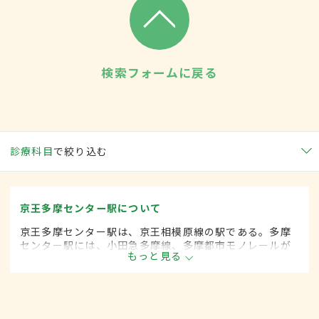
検索フォームに戻る
診療科目
で絞り込む
京王多摩センター駅について
京王多摩センター駅は、京王相模原線の駅である。多摩
センター駅には、小田急多摩線、多摩都市モノレールが
もっと見る
乗り入れており、1日の平均乗降者数は8万6000人を超え
る。駅周辺には多摩ニュータウンの中心地であり、さま
ざまな施設がある。