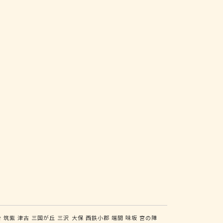
台
筑紫
津古
三国が丘
三沢
大保
西鉄小郡
端間
味坂
宮の陣