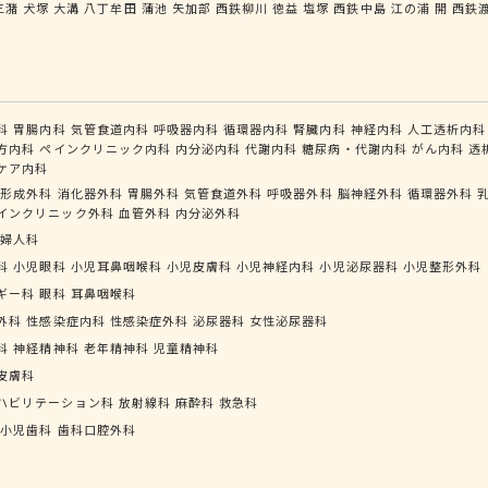
三潴
犬塚
大溝
八丁牟田
蒲池
矢加部
西鉄柳川
徳益
塩塚
西鉄中島
江の浦
開
西鉄
科
胃腸内科
気管食道内科
呼吸器内科
循環器内科
腎臓内科
神経内科
人工透析内科
方内科
ペインクリニック内科
内分泌内科
代謝内科
糖尿病・代謝内科
がん内科
透
ケア内科
形成外科
消化器外科
胃腸外科
気管食道外科
呼吸器外科
脳神経外科
循環器外科
インクリニック外科
血管外科
内分泌外科
婦人科
科
小児眼科
小児耳鼻咽喉科
小児皮膚科
小児神経内科
小児泌尿器科
小児整形外科
ギー科
眼科
耳鼻咽喉科
外科
性感染症内科
性感染症外科
泌尿器科
女性泌尿器科
科
神経精神科
老年精神科
児童精神科
皮膚科
ハビリテーション科
放射線科
麻酔科
救急科
小児歯科
歯科口腔外科