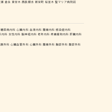
渡瀬
倉永
東甘木
西鉄銀水
新栄町
桜並木
聖マリア病院前
糖尿病内科
心臓内科
血液内科
腫瘍内科
感染症内科
析内科
女性内科
脳神経内科
老年内科
疼痛緩和内科
肝臓内科
乳腺外科
心臓血管外科
心臓外科
腫瘍外科
胸部外科
腹部外科