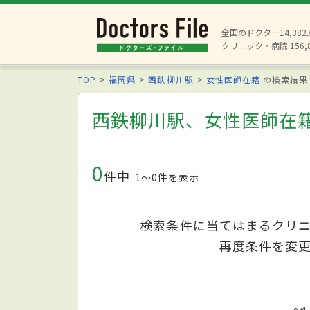
全国のドクター14,38
クリニック・病院 156,
TOP
福岡県
西鉄柳川駅
女性医師在籍
の検索結果
西鉄柳川駅、女性医師在
0
件中
1〜0件を表示
検索条件に当てはまるクリ
再度条件を変