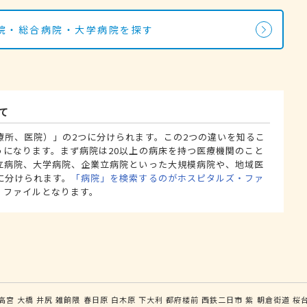
院・総合病院・大学病院を探す
て
療所、医院）」の2つに分けられます。この2つの違いを知るこ
うになります。まず病院は20以上の病床を持つ医療機関のこと
立病院、大学病院、企業立病院といった大規模病院や、地域医
に分けられます。
「病院」を検索するのがホスピタルズ・ファ
・ファイルとなります。
高宮
大橋
井尻
雑餉隈
春日原
白木原
下大利
都府楼前
西鉄二日市
紫
朝倉街道
桜