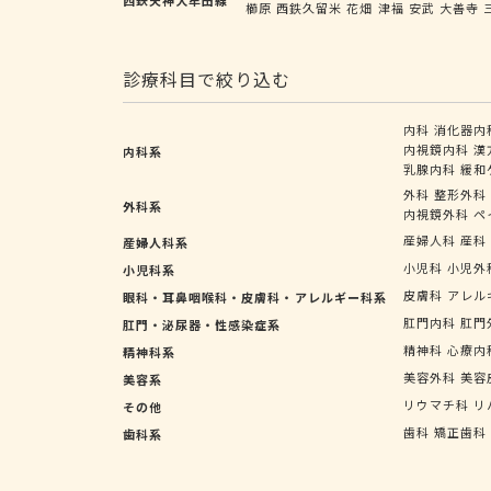
櫛原
西鉄久留米
花畑
津福
安武
大善寺
診療科目で絞り込む
内科
消化器内
内視鏡内科
漢
内科系
乳腺内科
緩和
外科
整形外科
外科系
内視鏡外科
ペ
産婦人科
産科
産婦人科系
小児科
小児外
小児科系
皮膚科
アレル
眼科・耳鼻咽喉科・皮膚科・アレルギー科系
肛門内科
肛門
肛門・泌尿器・性感染症系
精神科
心療内
精神科系
美容外科
美容
美容系
リウマチ科
リ
その他
歯科
矯正歯科
歯科系