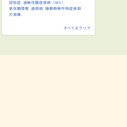
認知症
過敏性腸症候群（IBS）
更年期障害
歯周病
睡眠時無呼吸症候群
片頭痛
すべてをクリア