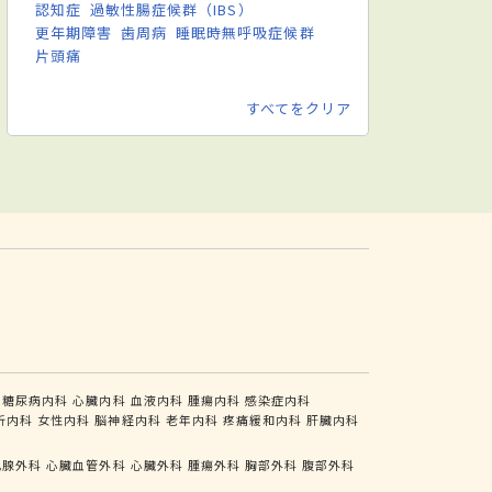
認知症
過敏性腸症候群（IBS）
更年期障害
歯周病
睡眠時無呼吸症候群
片頭痛
すべてをクリア
糖尿病内科
心臓内科
血液内科
腫瘍内科
感染症内科
析内科
女性内科
脳神経内科
老年内科
疼痛緩和内科
肝臓内科
乳腺外科
心臓血管外科
心臓外科
腫瘍外科
胸部外科
腹部外科