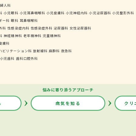
婦人科
科
小児眼科
小児耳鼻咽喉科
小児皮膚科
小児神経内科
小児泌尿器科
小児整形外科
ギー科
眼科
耳鼻咽喉科
外科
性感染症内科
性感染症外科
泌尿器科
女性泌尿器科
科
神経精神科
老年精神科
児童精神科
皮膚科
ハビリテーション科
放射線科
麻酔科
救急科
小児歯科
歯科口腔外科
悩みに寄り添うアプローチ
る
病気を知る
クリ