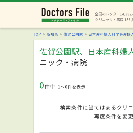
全国のドクター14,38
クリニック・病院 156,
TOP
高知県
佐賀公園駅
日本産科婦人科学会産婦
佐賀公園駅、日本産科婦
ニック・病院
0
件中
1〜0件を表示
検索条件に当てはまるクリ
再度条件を変