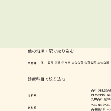
他の沿線・駅で絞り込む
窪川
若井
荷稲
伊与喜
土佐佐賀
佐賀公園
土佐白浜
中村線
診療科目で絞り込む
内科
消化器内
内視鏡内科
漢
内科系
乳腺内科
緩和
外科
整形外科
外科系
内視鏡外科
ペ