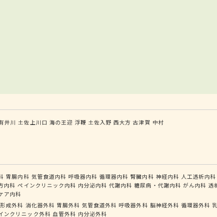
有井川
土佐上川口
海の王迎
浮鞭
土佐入野
西大方
古津賀
中村
科
胃腸内科
気管食道内科
呼吸器内科
循環器内科
腎臓内科
神経内科
人工透析内科
方内科
ペインクリニック内科
内分泌内科
代謝内科
糖尿病・代謝内科
がん内科
透
ケア内科
形成外科
消化器外科
胃腸外科
気管食道外科
呼吸器外科
脳神経外科
循環器外科
インクリニック外科
血管外科
内分泌外科