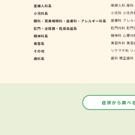
産婦人科
産科
産婦人科系
小児科
小児外
小児科系
皮膚科
アレル
眼科・耳鼻咽喉科・皮膚科・アレルギー科系
肛門内科
肛門
肛門・泌尿器・性感染症系
精神科
心療内
精神科系
美容外科
美容
美容系
リウマチ科
リ
その他
歯科
矯正歯科
歯科系
症状から調べ