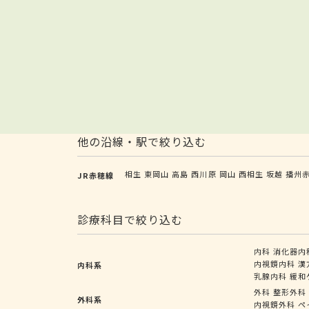
他の沿線・駅で絞り込む
相生
東岡山
高島
西川原
岡山
西相生
坂越
播州
JR赤穂線
診療科目で絞り込む
内科
消化器内
内視鏡内科
漢
内科系
乳腺内科
緩和
外科
整形外科
外科系
内視鏡外科
ペ