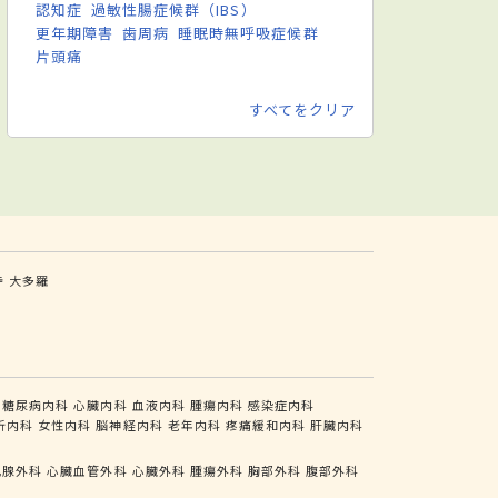
認知症
過敏性腸症候群（IBS）
更年期障害
歯周病
睡眠時無呼吸症候群
片頭痛
すべてをクリア
寺
大多羅
糖尿病内科
心臓内科
血液内科
腫瘍内科
感染症内科
析内科
女性内科
脳神経内科
老年内科
疼痛緩和内科
肝臓内科
乳腺外科
心臓血管外科
心臓外科
腫瘍外科
胸部外科
腹部外科