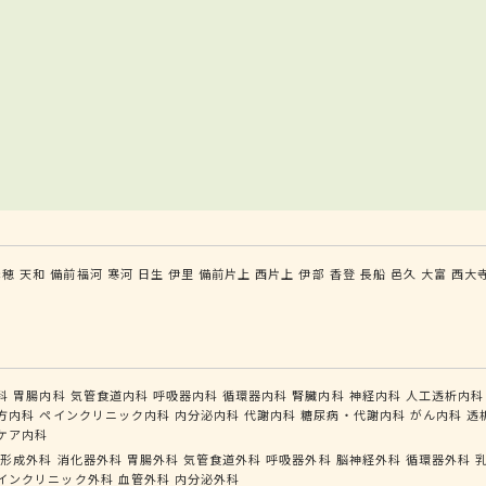
赤穂
天和
備前福河
寒河
日生
伊里
備前片上
西片上
伊部
香登
長船
邑久
大富
西大
科
胃腸内科
気管食道内科
呼吸器内科
循環器内科
腎臓内科
神経内科
人工透析内科
方内科
ペインクリニック内科
内分泌内科
代謝内科
糖尿病・代謝内科
がん内科
透
ケア内科
形成外科
消化器外科
胃腸外科
気管食道外科
呼吸器外科
脳神経外科
循環器外科
インクリニック外科
血管外科
内分泌外科