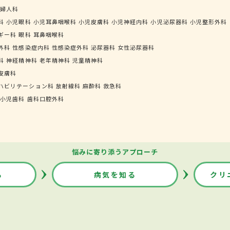
婦人科
科
小児眼科
小児耳鼻咽喉科
小児皮膚科
小児神経内科
小児泌尿器科
小児整形外科
ギー科
眼科
耳鼻咽喉科
外科
性感染症内科
性感染症外科
泌尿器科
女性泌尿器科
科
神経精神科
老年精神科
児童精神科
皮膚科
ハビリテーション科
放射線科
麻酔科
救急科
小児歯科
歯科口腔外科
悩みに寄り添うアプローチ
る
病気を知る
クリ