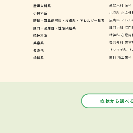
産婦人科
産科
産婦人科系
小児科
小児外
小児科系
皮膚科
アレル
眼科・耳鼻咽喉科・皮膚科・アレルギー科系
肛門内科
肛門
肛門・泌尿器・性感染症系
精神科
心療内
精神科系
美容外科
美容
美容系
リウマチ科
リ
その他
歯科
矯正歯科
歯科系
症状から調べ