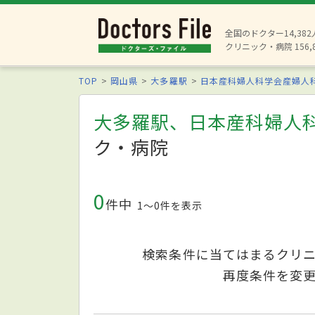
全国のドクター14,38
クリニック・病院 156,
TOP
岡山県
大多羅駅
日本産科婦人科学会産婦人
大多羅駅、日本産科婦人
ク・病院
0
件中
1〜0件を表示
検索条件に当てはまるクリ
再度条件を変